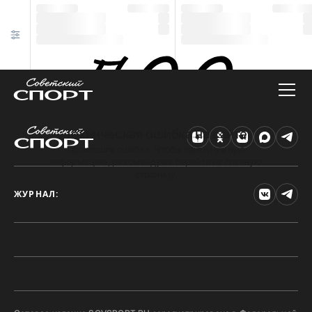
Техническая ошибка на сайте
Произошла ошибка. Чтобы найти нужную
информацию, рекомендуем перейти на главную
страницу.
ЖУРНАЛ: