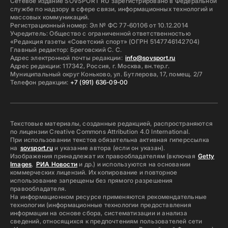
Сетевое издание SOVSPORT RU зарегистрировано в Федеральной
службе по надзору в сфере связи, информационных технологий и
массовых коммуникаций.
Регистрационный номер: Эл № ФС 77-60106 от 10.12.2014
Учредитель: Общество с ограниченной ответственностью
«Редакция газеты «Советский спорт» (ОГРН 5147746142704)
Главный редактор: Бреговский С. С.
Адрес электронной почты редакции:
info@sovsport.ru
Адрес редакции: 117342, Россия, г. Москва, вн.тер.г.
Муниципальный округ Коньково, ул. Бутлерова, 17, помещ. 2/7
Телефон редакции:
+7 (991) 636-09-00
Текстовые материалы, созданные редакцией, распространяются
по лицензии Creative Commons Attribution 4.0 International.
При использовании текстов обязательна активная гиперссылка
на
sovsport.ru
и указание автора (если он указан).
Изображения принадлежат их правообладателям (включая
Getty
Images
,
РИА Новости
и др.) и используются на основании
коммерческих лицензий. Их копирование и повторное
использование запрещены без прямого разрешения
правообладателя.
На информационном ресурсе применяются рекомендательные
технологии (информационные технологии предоставления
информации на основе сбора, систематизации и анализа
сведений, относящихся к предпочтениям пользователей сети