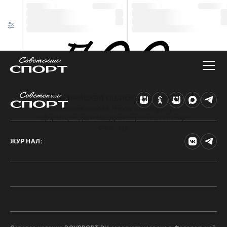
Техническая ошибка на сайте
Произошла ошибка. Чтобы найти нужную
информацию, рекомендуем перейти на главную
страницу.
ЖУРНАЛ: