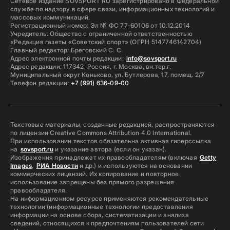
Сетевое издание SOVSPORT RU зарегистрировано в Федеральной
службе по надзору в сфере связи, информационных технологий и
массовых коммуникаций.
Регистрационный номер: Эл № ФС 77-60106 от 10.12.2014
Учредитель: Общество с ограниченной ответственностью
«Редакция газеты «Советский спорт» (ОГРН 5147746142704)
Главный редактор: Бреговский С. С.
Адрес электронной почты редакции:
info@sovsport.ru
Адрес редакции: 117342, Россия, г. Москва, вн.тер.г.
Муниципальный округ Коньково, ул. Бутлерова, 17, помещ. 2/7
Телефон редакции:
+7 (991) 636-09-00
Текстовые материалы, созданные редакцией, распространяются
по лицензии Creative Commons Attribution 4.0 International.
При использовании текстов обязательна активная гиперссылка
на
sovsport.ru
и указание автора (если он указан).
Изображения принадлежат их правообладателям (включая
Getty
Images
,
РИА Новости
и др.) и используются на основании
коммерческих лицензий. Их копирование и повторное
использование запрещены без прямого разрешения
правообладателя.
На информационном ресурсе применяются рекомендательные
технологии (информационные технологии предоставления
информации на основе сбора, систематизации и анализа
сведений, относящихся к предпочтениям пользователей сети