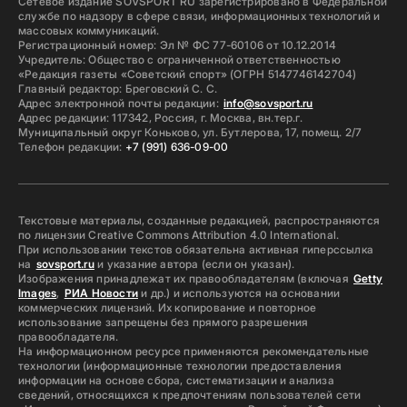
Сетевое издание SOVSPORT RU зарегистрировано в Федеральной
службе по надзору в сфере связи, информационных технологий и
массовых коммуникаций.
Регистрационный номер: Эл № ФС 77-60106 от 10.12.2014
Учредитель: Общество с ограниченной ответственностью
«Редакция газеты «Советский спорт» (ОГРН 5147746142704)
Главный редактор: Бреговский С. С.
Адрес электронной почты редакции:
info@sovsport.ru
Адрес редакции: 117342, Россия, г. Москва, вн.тер.г.
Муниципальный округ Коньково, ул. Бутлерова, 17, помещ. 2/7
Телефон редакции:
+7 (991) 636-09-00
Текстовые материалы, созданные редакцией, распространяются
по лицензии Creative Commons Attribution 4.0 International.
При использовании текстов обязательна активная гиперссылка
на
sovsport.ru
и указание автора (если он указан).
Изображения принадлежат их правообладателям (включая
Getty
Images
,
РИА Новости
и др.) и используются на основании
коммерческих лицензий. Их копирование и повторное
использование запрещены без прямого разрешения
правообладателя.
На информационном ресурсе применяются рекомендательные
технологии (информационные технологии предоставления
информации на основе сбора, систематизации и анализа
сведений, относящихся к предпочтениям пользователей сети