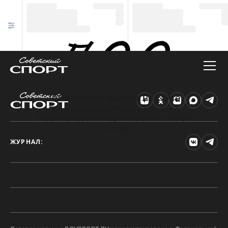
Техническая ошибка на сайте
Произошла ошибка. Чтобы найти нужную
информацию, рекомендуем перейти на главную
страницу.
ЖУРНАЛ: