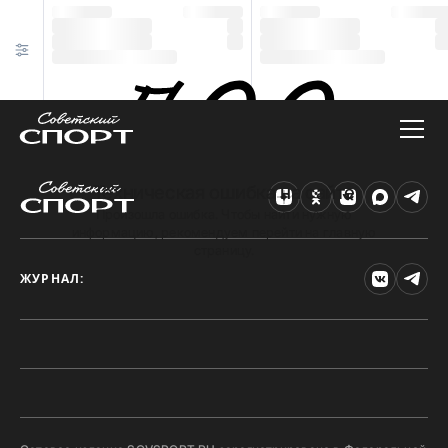
Техническая ошибка на сайте
Произошла ошибка. Чтобы найти нужную
информацию, рекомендуем перейти на главную
страницу.
ЖУРНАЛ: