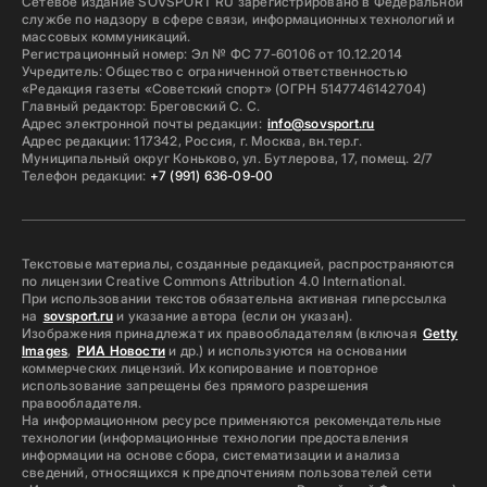
Сетевое издание SOVSPORT RU зарегистрировано в Федеральной
службе по надзору в сфере связи, информационных технологий и
массовых коммуникаций.
Регистрационный номер: Эл № ФС 77-60106 от 10.12.2014
Учредитель: Общество с ограниченной ответственностью
«Редакция газеты «Советский спорт» (ОГРН 5147746142704)
Главный редактор: Бреговский С. С.
Адрес электронной почты редакции:
info@sovsport.ru
Адрес редакции: 117342, Россия, г. Москва, вн.тер.г.
Муниципальный округ Коньково, ул. Бутлерова, 17, помещ. 2/7
Телефон редакции:
+7 (991) 636-09-00
Текстовые материалы, созданные редакцией, распространяются
по лицензии Creative Commons Attribution 4.0 International.
При использовании текстов обязательна активная гиперссылка
на
sovsport.ru
и указание автора (если он указан).
Изображения принадлежат их правообладателям (включая
Getty
Images
,
РИА Новости
и др.) и используются на основании
коммерческих лицензий. Их копирование и повторное
использование запрещены без прямого разрешения
правообладателя.
На информационном ресурсе применяются рекомендательные
технологии (информационные технологии предоставления
информации на основе сбора, систематизации и анализа
сведений, относящихся к предпочтениям пользователей сети