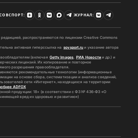
СОВСПОРТ:
ЖУРНАЛ:
 редакцией, распространяются по лицензии Creative Commons
ательна активная гиперссылка на
sovsport.ru
и указание автора
авообладателям (включая
Getty Images
,
РИА Новости
и др.) и
ерческих лицензий. Их копирование и повторное
ямого разрешения правообладателя.
меняются рекомендательные технологии (информационные
мации на основе сбора, систематизации и анализа сведений,
льзователей сети «Интернет», находящихся на территории
робнее ADFOX
нной продукции: 18+ (в соответствии с ФЗ № 436-ФЗ «О
ичиняющей вред их здоровью и развитию»)