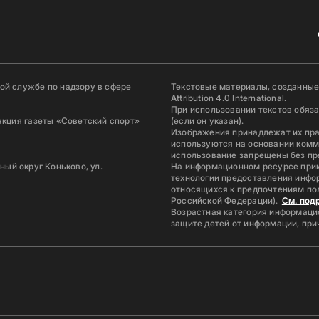
й службе по надзору в сфере
Текстовые материалы, созданные
Attribution 4.0 International.
При использовании текстов обяз
акция газеты «Советский спорт»
(если он указан).
Изображения принадлежат их пр
используются на основании комм
использование запрещены без пр
ьный округ Коньково, ул.
На информационном ресурсе при
технологии предоставления инфор
относящихся к предпочтениям по
Российской Федерации).
См. под
Возрастная категория информацио
защите детей от информации, пр