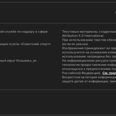
й службе по надзору в сфере
Текстовые материалы, созданные
Attribution 4.0 International.
При использовании текстов обяз
акция газеты «Советский спорт»
(если он указан).
Изображения принадлежат их пр
используются на основании комм
использование запрещены без пр
ьный округ Коньково, ул.
На информационном ресурсе при
технологии предоставления инфор
относящихся к предпочтениям по
Российской Федерации).
См. под
Возрастная категория информацио
защите детей от информации, пр