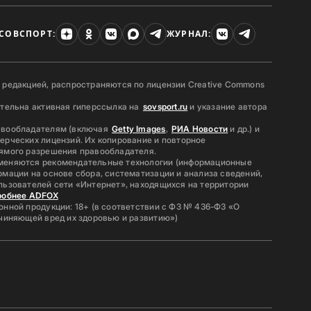
СОВСПОРТ:
ЖУРНАЛ:
 редакцией, распространяются по лицензии Creative Commons
ательна активная гиперссылка на
sovsport.ru
и указание автора
авообладателям (включая
Getty Images
,
РИА Новости
и др.) и
ерческих лицензий. Их копирование и повторное
ямого разрешения правообладателя.
меняются рекомендательные технологии (информационные
мации на основе сбора, систематизации и анализа сведений,
льзователей сети «Интернет», находящихся на территории
робнее ADFOX
нной продукции: 18+ (в соответствии с ФЗ № 436-ФЗ «О
ичиняющей вред их здоровью и развитию»)