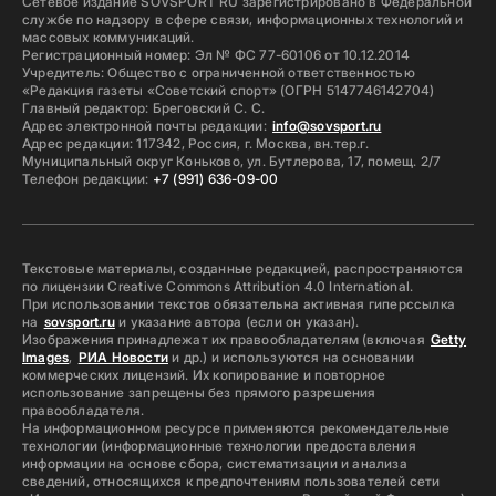
Сетевое издание SOVSPORT RU зарегистрировано в Федеральной
службе по надзору в сфере связи, информационных технологий и
массовых коммуникаций.
Регистрационный номер: Эл № ФС 77-60106 от 10.12.2014
Учредитель: Общество с ограниченной ответственностью
«Редакция газеты «Советский спорт» (ОГРН 5147746142704)
Главный редактор: Бреговский С. С.
Адрес электронной почты редакции:
info@sovsport.ru
Адрес редакции: 117342, Россия, г. Москва, вн.тер.г.
Муниципальный округ Коньково, ул. Бутлерова, 17, помещ. 2/7
Телефон редакции:
+7 (991) 636-09-00
Текстовые материалы, созданные редакцией, распространяются
по лицензии Creative Commons Attribution 4.0 International.
При использовании текстов обязательна активная гиперссылка
на
sovsport.ru
и указание автора (если он указан).
Изображения принадлежат их правообладателям (включая
Getty
Images
,
РИА Новости
и др.) и используются на основании
коммерческих лицензий. Их копирование и повторное
использование запрещены без прямого разрешения
правообладателя.
На информационном ресурсе применяются рекомендательные
технологии (информационные технологии предоставления
информации на основе сбора, систематизации и анализа
сведений, относящихся к предпочтениям пользователей сети