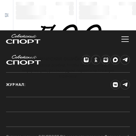
Техническая ошибка на сайте
Произошла ошибка. Чтобы найти нужную
информацию, рекомендуем перейти на главную
страницу.
ЖУРНАЛ: