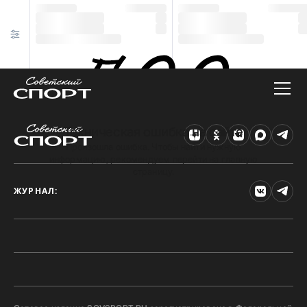
Техническая ошибка на сайте
Произошла ошибка. Чтобы найти нужную
информацию, рекомендуем перейти на главную
страницу.
ЖУРНАЛ: