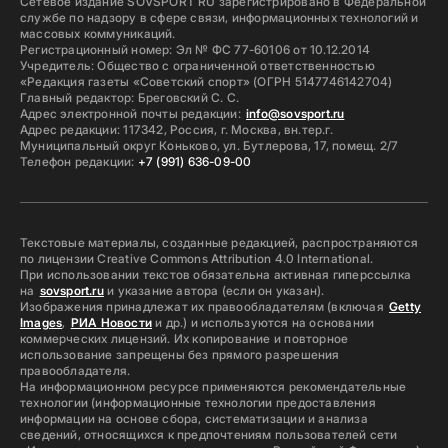
Сетевое издание SOVSPORT RU зарегистрировано в Федеральной
службе по надзору в сфере связи, информационных технологий и
массовых коммуникаций.
Регистрационный номер: Эл № ФС 77-60106 от 10.12.2014
Учредитель: Общество с ограниченной ответственностью
«Редакция газеты «Советский спорт» (ОГРН 5147746142704)
Главный редактор: Бреговский С. С.
Адрес электронной почты редакции:
info@sovsport.ru
Адрес редакции: 117342, Россия, г. Москва, вн.тер.г.
Муниципальный округ Коньково, ул. Бутлерова, 17, помещ. 2/7
Телефон редакции:
+7 (991) 636-09-00
Текстовые материалы, созданные редакцией, распространяются
по лицензии Creative Commons Attribution 4.0 International.
При использовании текстов обязательна активная гиперссылка
на
sovsport.ru
и указание автора (если он указан).
Изображения принадлежат их правообладателям (включая
Getty
Images
,
РИА Новости
и др.) и используются на основании
коммерческих лицензий. Их копирование и повторное
использование запрещены без прямого разрешения
правообладателя.
На информационном ресурсе применяются рекомендательные
технологии (информационные технологии предоставления
информации на основе сбора, систематизации и анализа
сведений, относящихся к предпочтениям пользователей сети