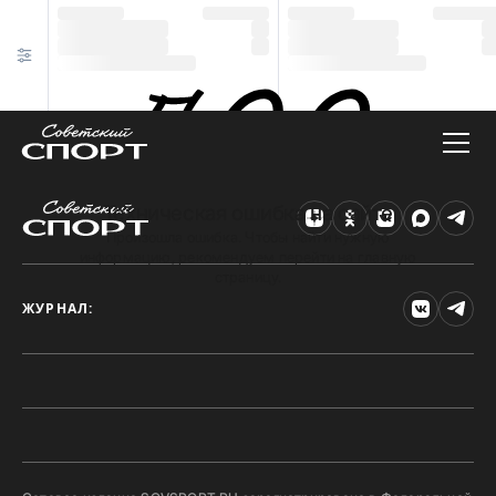
Техническая ошибка на сайте
Произошла ошибка. Чтобы найти нужную
информацию, рекомендуем перейти на главную
страницу.
ЖУРНАЛ: