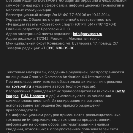
Сетевое издание SOVSPORT RU зарегистрировано в Федеральной
службе по надзору в сфере связи, информационных технологий и
массовых коммуникаций.
Регистрационный номер: Эл № ФС 77-60106 от 10.12.2014
Учредитель: Общество с ограниченной ответственностью
«Редакция газеты «Советский спорт» (ОГРН 5147746142704)
Главный редактор: Бреговский С. С.
Адрес электронной почты редакции:
info@sovsport.ru
Адрес редакции: 117342, Россия, г. Москва, вн.тер.г.
Муниципальный округ Коньково, ул. Бутлерова, 17, помещ. 2/7
Телефон редакции:
+7 (991) 636-09-00
Текстовые материалы, созданные редакцией, распространяются
по лицензии Creative Commons Attribution 4.0 International.
При использовании текстов обязательна активная гиперссылка
на
sovsport.ru
и указание автора (если он указан).
Изображения принадлежат их правообладателям (включая
Getty
Images
,
РИА Новости
и др.) и используются на основании
коммерческих лицензий. Их копирование и повторное
использование запрещены без прямого разрешения
правообладателя.
На информационном ресурсе применяются рекомендательные
технологии (информационные технологии предоставления
информации на основе сбора, систематизации и анализа
сведений, относящихся к предпочтениям пользователей сети