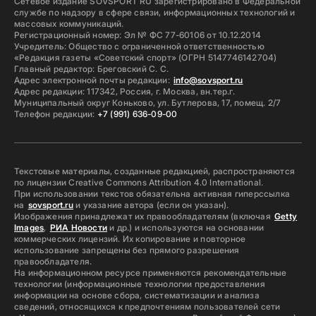
Сетевое издание SOVSPORT RU зарегистрировано в Федеральной
службе по надзору в сфере связи, информационных технологий и
массовых коммуникаций.
Регистрационный номер: Эл № ФС 77-60106 от 10.12.2014
Учредитель: Общество с ограниченной ответственностью
«Редакция газеты «Советский спорт» (ОГРН 5147746142704)
Главный редактор: Бреговский С. С.
Адрес электронной почты редакции:
info@sovsport.ru
Адрес редакции: 117342, Россия, г. Москва, вн.тер.г.
Муниципальный округ Коньково, ул. Бутлерова, 17, помещ. 2/7
Телефон редакции:
+7 (991) 636-09-00
Текстовые материалы, созданные редакцией, распространяются
по лицензии Creative Commons Attribution 4.0 International.
При использовании текстов обязательна активная гиперссылка
на
sovsport.ru
и указание автора (если он указан).
Изображения принадлежат их правообладателям (включая
Getty
Images
,
РИА Новости
и др.) и используются на основании
коммерческих лицензий. Их копирование и повторное
использование запрещены без прямого разрешения
правообладателя.
На информационном ресурсе применяются рекомендательные
технологии (информационные технологии предоставления
информации на основе сбора, систематизации и анализа
сведений, относящихся к предпочтениям пользователей сети