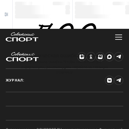
Техническая ошибка на сайте
Произошла ошибка. Чтобы найти нужную
информацию, рекомендуем перейти на главную
страницу.
ЖУРНАЛ: