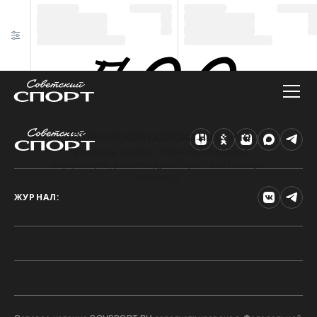
Техническая ошибка на сайте
Произошла ошибка. Чтобы найти нужную
информацию, рекомендуем перейти на главную
страницу.
ЖУРНАЛ: