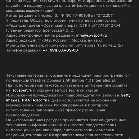
Сетевое издание SOVSPORT RU зарегистрировано в Федеральной
службе по надзору в сфере связи, информационных технологий и
массовых коммуникаций.
Регистрационный номер: Эл № ФС 77-60106 от 10.12.2014
Учредитель: Общество с ограниченной ответственностью
«Редакция газеты «Советский спорт» (ОГРН 5147746142704)
Главный редактор: Бреговский С. С.
Адрес электронной почты редакции:
info@sovsport.ru
Адрес редакции: 117342, Россия, г. Москва, вн.тер.г.
Муниципальный округ Коньково, ул. Бутлерова, 17, помещ. 2/7
Телефон редакции:
+7 (991) 636-09-00
Текстовые материалы, созданные редакцией, распространяются
по лицензии Creative Commons Attribution 4.0 International.
При использовании текстов обязательна активная гиперссылка
на
sovsport.ru
и указание автора (если он указан).
Изображения принадлежат их правообладателям (включая
Getty
Images
,
РИА Новости
и др.) и используются на основании
коммерческих лицензий. Их копирование и повторное
использование запрещены без прямого разрешения
правообладателя.
На информационном ресурсе применяются рекомендательные
технологии (информационные технологии предоставления
информации на основе сбора, систематизации и анализа
сведений, относящихся к предпочтениям пользователей сети