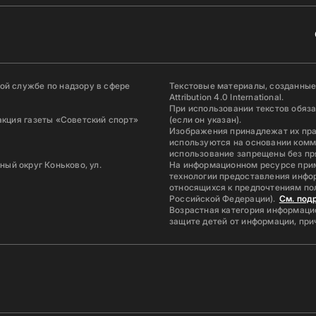
й службе по надзору в сфере
Текстовые материалы, созданные
Attribution 4.0 International.
При использовании текстов обяз
акция газеты «Советский спорт»
(если он указан).
Изображения принадлежат их пр
используются на основании комм
использование запрещены без пр
ьный округ Коньково, ул.
На информационном ресурсе при
технологии предоставления инфор
относящихся к предпочтениям по
Российской Федерации).
См. под
Возрастная категория информацио
защите детей от информации, пр