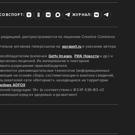
СОВСПОРТ:
ЖУРНАЛ:
 редакцией, распространяются по лицензии Creative Commons
ательна активная гиперссылка на
sovsport.ru
и указание автора
авообладателям (включая
Getty Images
,
РИА Новости
и др.) и
ерческих лицензий. Их копирование и повторное
ямого разрешения правообладателя.
меняются рекомендательные технологии (информационные
мации на основе сбора, систематизации и анализа сведений,
льзователей сети «Интернет», находящихся на территории
робнее ADFOX
нной продукции: 18+ (в соответствии с ФЗ № 436-ФЗ «О
ичиняющей вред их здоровью и развитию»)