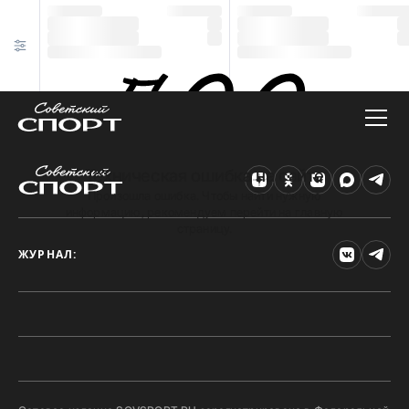
Техническая ошибка на сайте
Произошла ошибка. Чтобы найти нужную
информацию, рекомендуем перейти на главную
страницу.
ЖУРНАЛ: