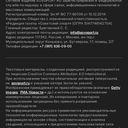
Сетевое издание SOVSPORT RU зарегистрировано в Федеральной
службе по надзору в сфере связи, информационных технологий и
массовых коммуникаций.
Регистрационный номер: Эл № ФС 77-60106 от 10.12.2014
Учредитель: Общество с ограниченной ответственностью
«Редакция газеты «Советский спорт» (ОГРН 5147746142704)
Главный редактор: Бреговский С. С.
Адрес электронной почты редакции:
info@sovsport.ru
Адрес редакции: 117342, Россия, г. Москва, вн.тер.г.
Муниципальный округ Коньково, ул. Бутлерова, 17, помещ. 2/7
Телефон редакции:
+7 (991) 636-09-00
Текстовые материалы, созданные редакцией, распространяются
по лицензии Creative Commons Attribution 4.0 International.
При использовании текстов обязательна активная гиперссылка
на
sovsport.ru
и указание автора (если он указан).
Изображения принадлежат их правообладателям (включая
Getty
Images
,
РИА Новости
и др.) и используются на основании
коммерческих лицензий. Их копирование и повторное
использование запрещены без прямого разрешения
правообладателя.
На информационном ресурсе применяются рекомендательные
технологии (информационные технологии предоставления
информации на основе сбора, систематизации и анализа
сведений, относящихся к предпочтениям пользователей сети