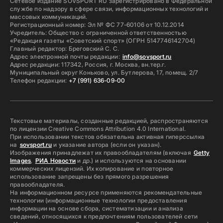
Сетевое издание SOVSPORT RU зарегистрировано в Федеральной
службе по надзору в сфере связи, информационных технологий и
массовых коммуникаций.
Регистрационный номер: Эл № ФС 77-60106 от 10.12.2014
Учредитель: Общество с ограниченной ответственностью
«Редакция газеты «Советский спорт» (ОГРН 5147746142704)
Главный редактор: Бреговский С. С.
Адрес электронной почты редакции:
info@sovsport.ru
Адрес редакции: 117342, Россия, г. Москва, вн.тер.г.
Муниципальный округ Коньково, ул. Бутлерова, 17, помещ. 2/7
Телефон редакции:
+7 (991) 636-09-00
Текстовые материалы, созданные редакцией, распространяются
по лицензии Creative Commons Attribution 4.0 International.
При использовании текстов обязательна активная гиперссылка
на
sovsport.ru
и указание автора (если он указан).
Изображения принадлежат их правообладателям (включая
Getty
Images
,
РИА Новости
и др.) и используются на основании
коммерческих лицензий. Их копирование и повторное
использование запрещены без прямого разрешения
правообладателя.
На информационном ресурсе применяются рекомендательные
технологии (информационные технологии предоставления
информации на основе сбора, систематизации и анализа
сведений, относящихся к предпочтениям пользователей сети