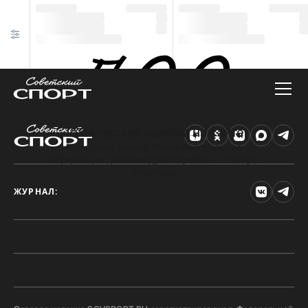
Техническая ошибка на сайте
Произошла ошибка. Чтобы найти нужную
информацию, рекомендуем перейти на главную
страницу.
ЖУРНАЛ: