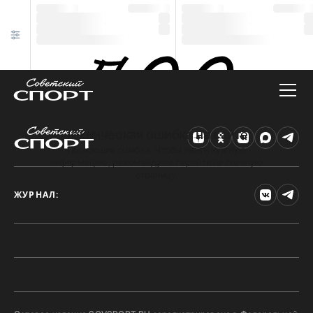
Техническая ошибка на сайте
Произошла ошибка. Чтобы найти нужную
информацию, рекомендуем перейти на главную
страницу.
ЖУРНАЛ: