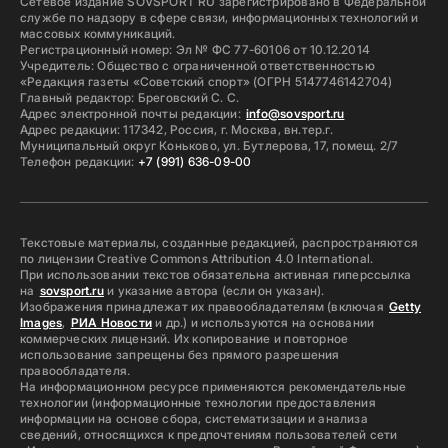
Сетевое издание SOVSPORT RU зарегистрировано в Федеральной
службе по надзору в сфере связи, информационных технологий и
массовых коммуникаций.
Регистрационный номер: Эл № ФС 77-60106 от 10.12.2014
Учредитель: Общество с ограниченной ответственностью
«Редакция газеты «Советский спорт» (ОГРН 5147746142704)
Главный редактор: Бреговский С. С.
Адрес электронной почты редакции:
info@sovsport.ru
Адрес редакции: 117342, Россия, г. Москва, вн.тер.г.
Муниципальный округ Коньково, ул. Бутлерова, 17, помещ. 2/7
Телефон редакции:
+7 (991) 636-09-00
Текстовые материалы, созданные редакцией, распространяются
по лицензии Creative Commons Attribution 4.0 International.
При использовании текстов обязательна активная гиперссылка
на
sovsport.ru
и указание автора (если он указан).
Изображения принадлежат их правообладателям (включая
Getty
Images
,
РИА Новости
и др.) и используются на основании
коммерческих лицензий. Их копирование и повторное
использование запрещены без прямого разрешения
правообладателя.
На информационном ресурсе применяются рекомендательные
технологии (информационные технологии предоставления
информации на основе сбора, систематизации и анализа
сведений, относящихся к предпочтениям пользователей сети