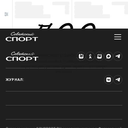
Техническая ошибка на сайте
Произошла ошибка. Чтобы найти нужную
информацию, рекомендуем перейти на главную
страницу.
ЖУРНАЛ: