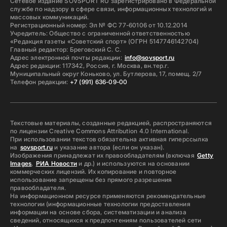
Сетевое издание SOVSPORT RU зарегистрировано в Федеральной
службе по надзору в сфере связи, информационных технологий и
массовых коммуникаций.
Регистрационный номер: Эл № ФС 77-60106 от 10.12.2014
Учредитель: Общество с ограниченной ответственностью
«Редакция газеты «Советский спорт» (ОГРН 5147746142704)
Главный редактор: Бреговский С. С.
Адрес электронной почты редакции:
info@sovsport.ru
Адрес редакции: 117342, Россия, г. Москва, вн.тер.г.
Муниципальный округ Коньково, ул. Бутлерова, 17, помещ. 2/7
Телефон редакции:
+7 (991) 636-09-00
Текстовые материалы, созданные редакцией, распространяются
по лицензии Creative Commons Attribution 4.0 International.
При использовании текстов обязательна активная гиперссылка
на
sovsport.ru
и указание автора (если он указан).
Изображения принадлежат их правообладателям (включая
Getty
Images
,
РИА Новости
и др.) и используются на основании
коммерческих лицензий. Их копирование и повторное
использование запрещены без прямого разрешения
правообладателя.
На информационном ресурсе применяются рекомендательные
технологии (информационные технологии предоставления
информации на основе сбора, систематизации и анализа
сведений, относящихся к предпочтениям пользователей сети