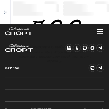
Техническая ошибка на сайте
Произошла ошибка. Чтобы найти нужную
информацию, рекомендуем перейти на главную
страницу.
ЖУРНАЛ: