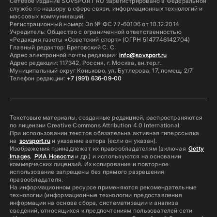
Сетевое издание SOVSPORT RU зарегистрировано в Федеральной
службе по надзору в сфере связи, информационных технологий и
массовых коммуникаций.
Регистрационный номер: Эл № ФС 77-60106 от 10.12.2014
Учредитель: Общество с ограниченной ответственностью
«Редакция газеты «Советский спорт» (ОГРН 5147746142704)
Главный редактор: Бреговский С. С.
Адрес электронной почты редакции:
info@sovsport.ru
Адрес редакции: 117342, Россия, г. Москва, вн.тер.г.
Муниципальный округ Коньково, ул. Бутлерова, 17, помещ. 2/7
Телефон редакции:
+7 (991) 636-09-00
Текстовые материалы, созданные редакцией, распространяются
по лицензии Creative Commons Attribution 4.0 International.
При использовании текстов обязательна активная гиперссылка
на
sovsport.ru
и указание автора (если он указан).
Изображения принадлежат их правообладателям (включая
Getty
Images
,
РИА Новости
и др.) и используются на основании
коммерческих лицензий. Их копирование и повторное
использование запрещены без прямого разрешения
правообладателя.
На информационном ресурсе применяются рекомендательные
технологии (информационные технологии предоставления
информации на основе сбора, систематизации и анализа
сведений, относящихся к предпочтениям пользователей сети