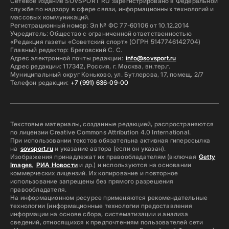
Сетевое издание SOVSPORT RU зарегистрировано в Федеральной
службе по надзору в сфере связи, информационных технологий и
массовых коммуникаций.
Регистрационный номер: Эл № ФС 77-60106 от 10.12.2014
Учредитель: Общество с ограниченной ответственностью
«Редакция газеты «Советский спорт» (ОГРН 5147746142704)
Главный редактор: Бреговский С. С.
Адрес электронной почты редакции:
info@sovsport.ru
Адрес редакции: 117342, Россия, г. Москва, вн.тер.г.
Муниципальный округ Коньково, ул. Бутлерова, 17, помещ. 2/7
Телефон редакции:
+7 (991) 636-09-00
Текстовые материалы, созданные редакцией, распространяются
по лицензии Creative Commons Attribution 4.0 International.
При использовании текстов обязательна активная гиперссылка
на
sovsport.ru
и указание автора (если он указан).
Изображения принадлежат их правообладателям (включая
Getty
Images
,
РИА Новости
и др.) и используются на основании
коммерческих лицензий. Их копирование и повторное
использование запрещены без прямого разрешения
правообладателя.
На информационном ресурсе применяются рекомендательные
технологии (информационные технологии предоставления
информации на основе сбора, систематизации и анализа
сведений, относящихся к предпочтениям пользователей сети