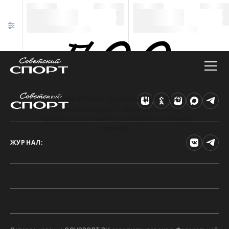
Техническая ошибка на сайте
Произошла ошибка. Чтобы найти нужную
информацию, рекомендуем перейти на главную
страницу.
ЖУРНАЛ: