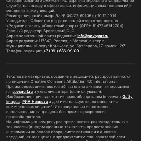
Сетевое издание SOVSPORT RU зарегистрировано в Федеральной
службе по надзору в сфере связи, информационных технологий и
массовых коммуникаций.
Регистрационный номер: Эл № ФС 77-60106 от 10.12.2014
Учредитель: Общество с ограниченной ответственностью
«Редакция газеты «Советский спорт» (ОГРН 5147746142704)
Главный редактор: Бреговский С. С.
Адрес электронной почты редакции:
info@sovsport.ru
Адрес редакции: 117342, Россия, г. Москва, вн.тер.г.
Муниципальный округ Коньково, ул. Бутлерова, 17, помещ. 2/7
Телефон редакции:
+7 (991) 636-09-00
Текстовые материалы, созданные редакцией, распространяются
по лицензии Creative Commons Attribution 4.0 International.
При использовании текстов обязательна активная гиперссылка
на
sovsport.ru
и указание автора (если он указан).
Изображения принадлежат их правообладателям (включая
Getty
Images
,
РИА Новости
и др.) и используются на основании
коммерческих лицензий. Их копирование и повторное
использование запрещены без прямого разрешения
правообладателя.
На информационном ресурсе применяются рекомендательные
технологии (информационные технологии предоставления
информации на основе сбора, систематизации и анализа
сведений, относящихся к предпочтениям пользователей сети