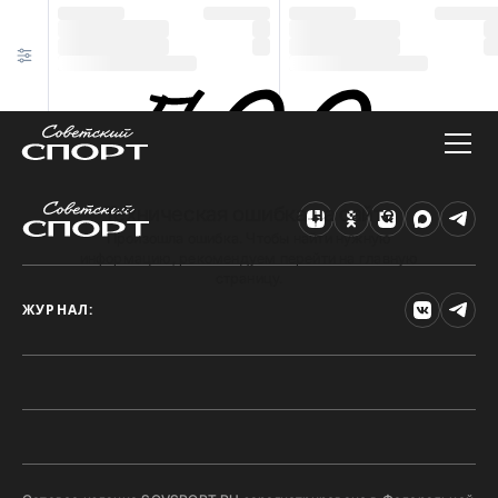
Техническая ошибка на сайте
Произошла ошибка. Чтобы найти нужную
информацию, рекомендуем перейти на главную
страницу.
ЖУРНАЛ: