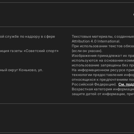
й службе по надзору в сфере
Текстовые материалы, созданные
Attribution 4.0 International.
При использовании текстов обяз
акция газеты «Советский спорт»
(если он указан).
Изображения принадлежат их пр
используются на основании комм
использование запрещены без пр
ьный округ Коньково, ул.
На информационном ресурсе при
технологии предоставления инфор
относящихся к предпочтениям по
Российской Федерации).
См. под
Возрастная категория информацио
защите детей от информации, пр