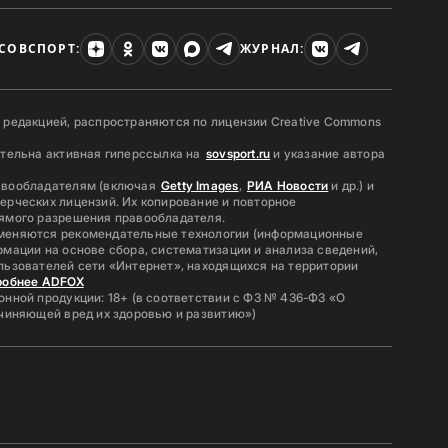
СОВСПОРТ:
ЖУРНАЛ:
 редакцией, распространяются по лицензии Creative Commons
ательна активная гиперссылка на
sovsport.ru
и указание автора
авообладателям (включая
Getty Images
,
РИА Новости
и др.) и
ерческих лицензий. Их копирование и повторное
ямого разрешения правообладателя.
меняются рекомендательные технологии (информационные
мации на основе сбора, систематизации и анализа сведений,
льзователей сети «Интернет», находящихся на территории
робнее ADFOX
нной продукции: 18+ (в соответствии с ФЗ № 436-ФЗ «О
ичиняющей вред их здоровью и развитию»)