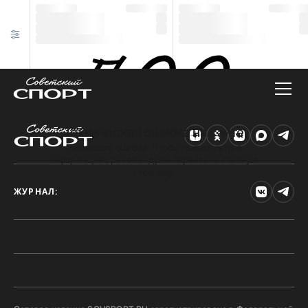
Техническая ошибка на сайте
Произошла ошибка. Чтобы найти нужную
информацию, рекомендуем перейти на главную
страницу.
ЖУРНАЛ: