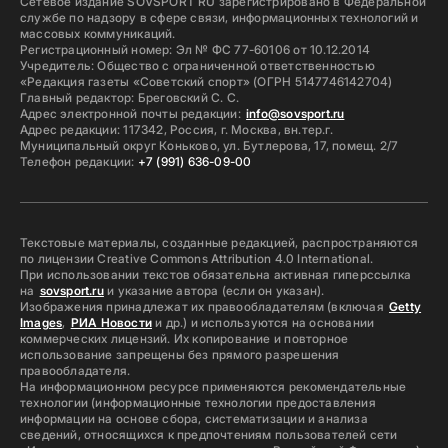
Сетевое издание SOVSPORT RU зарегистрировано в Федеральной
службе по надзору в сфере связи, информационных технологий и
массовых коммуникаций.
Регистрационный номер: Эл № ФС 77-60106 от 10.12.2014
Учредитель: Общество с ограниченной ответственностью
«Редакция газеты «Советский спорт» (ОГРН 5147746142704)
Главный редактор: Бреговский С. С.
Адрес электронной почты редакции:
info@sovsport.ru
Адрес редакции: 117342, Россия, г. Москва, вн.тер.г.
Муниципальный округ Коньково, ул. Бутлерова, 17, помещ. 2/7
Телефон редакции:
+7 (991) 636-09-00
Текстовые материалы, созданные редакцией, распространяются
по лицензии Creative Commons Attribution 4.0 International.
При использовании текстов обязательна активная гиперссылка
на
sovsport.ru
и указание автора (если он указан).
Изображения принадлежат их правообладателям (включая
Getty
Images
,
РИА Новости
и др.) и используются на основании
коммерческих лицензий. Их копирование и повторное
использование запрещены без прямого разрешения
правообладателя.
На информационном ресурсе применяются рекомендательные
технологии (информационные технологии предоставления
информации на основе сбора, систематизации и анализа
сведений, относящихся к предпочтениям пользователей сети