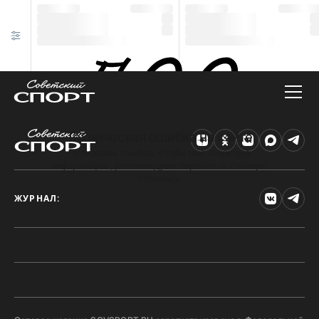
Техническая ошибка на сайте
Произошла ошибка. Чтобы найти нужную
информацию, рекомендуем перейти на главную
страницу.
ЖУРНАЛ: