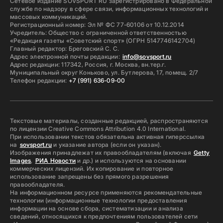
Сетевое издание SOVSPORT RU зарегистрировано в Федеральной
службе по надзору в сфере связи, информационных технологий и
массовых коммуникаций.
Регистрационный номер: Эл № ФС 77-60106 от 10.12.2014
Учредитель: Общество с ограниченной ответственностью
«Редакция газеты «Советский спорт» (ОГРН 5147746142704)
Главный редактор: Бреговский С. С.
Адрес электронной почты редакции:
info@sovsport.ru
Адрес редакции: 117342, Россия, г. Москва, вн.тер.г.
Муниципальный округ Коньково, ул. Бутлерова, 17, помещ. 2/7
Телефон редакции:
+7 (991) 636-09-00
Текстовые материалы, созданные редакцией, распространяются
по лицензии Creative Commons Attribution 4.0 International.
При использовании текстов обязательна активная гиперссылка
на
sovsport.ru
и указание автора (если он указан).
Изображения принадлежат их правообладателям (включая
Getty
Images
,
РИА Новости
и др.) и используются на основании
коммерческих лицензий. Их копирование и повторное
использование запрещены без прямого разрешения
правообладателя.
На информационном ресурсе применяются рекомендательные
технологии (информационные технологии предоставления
информации на основе сбора, систематизации и анализа
сведений, относящихся к предпочтениям пользователей сети