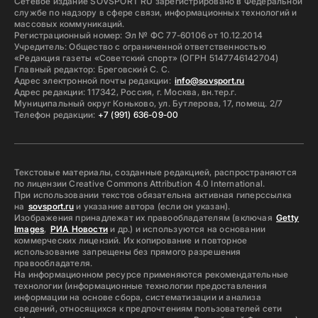
Сетевое издание SOVSPORT RU зарегистрировано в Федеральной
службе по надзору в сфере связи, информационных технологий и
массовых коммуникаций.
Регистрационный номер: Эл № ФС 77-60106 от 10.12.2014
Учредитель: Общество с ограниченной ответственностью
«Редакция газеты «Советский спорт» (ОГРН 5147746142704)
Главный редактор: Бреговский С. С.
Адрес электронной почты редакции:
info@sovsport.ru
Адрес редакции: 117342, Россия, г. Москва, вн.тер.г.
Муниципальный округ Коньково, ул. Бутлерова, 17, помещ. 2/7
Телефон редакции:
+7 (991) 636-09-00
Текстовые материалы, созданные редакцией, распространяются
по лицензии Creative Commons Attribution 4.0 International.
При использовании текстов обязательна активная гиперссылка
на
sovsport.ru
и указание автора (если он указан).
Изображения принадлежат их правообладателям (включая
Getty
Images
,
РИА Новости
и др.) и используются на основании
коммерческих лицензий. Их копирование и повторное
использование запрещены без прямого разрешения
правообладателя.
На информационном ресурсе применяются рекомендательные
технологии (информационные технологии предоставления
информации на основе сбора, систематизации и анализа
сведений, относящихся к предпочтениям пользователей сети