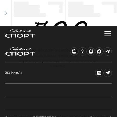
Техническая ошибка на сайте
Произошла ошибка. Чтобы найти нужную
информацию, рекомендуем перейти на главную
страницу.
ЖУРНАЛ: