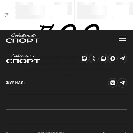
Техническая ошибка на сайте
Произошла ошибка. Чтобы найти нужную
информацию, рекомендуем перейти на главную
страницу.
ЖУРНАЛ: