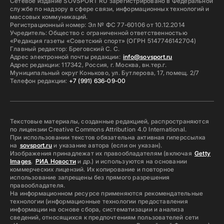
Сетевое издание SOVSPORT RU зарегистрировано в Федеральной
службе по надзору в сфере связи, информационных технологий и
массовых коммуникаций.
Регистрационный номер: Эл № ФС 77-60106 от 10.12.2014
Учредитель: Общество с ограниченной ответственностью
«Редакция газеты «Советский спорт» (ОГРН 5147746142704)
Главный редактор: Бреговский С. С.
Адрес электронной почты редакции:
info@sovsport.ru
Адрес редакции: 117342, Россия, г. Москва, вн.тер.г.
Муниципальный округ Коньково, ул. Бутлерова, 17, помещ. 2/7
Телефон редакции:
+7 (991) 636-09-00
Текстовые материалы, созданные редакцией, распространяются
по лицензии Creative Commons Attribution 4.0 International.
При использовании текстов обязательна активная гиперссылка
на
sovsport.ru
и указание автора (если он указан).
Изображения принадлежат их правообладателям (включая
Getty
Images
,
РИА Новости
и др.) и используются на основании
коммерческих лицензий. Их копирование и повторное
использование запрещены без прямого разрешения
правообладателя.
На информационном ресурсе применяются рекомендательные
технологии (информационные технологии предоставления
информации на основе сбора, систематизации и анализа
сведений, относящихся к предпочтениям пользователей сети