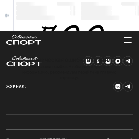
Техническая ошибка на сайте
Произошла ошибка. Чтобы найти нужную
информацию, рекомендуем перейти на главную
страницу.
ЖУРНАЛ: