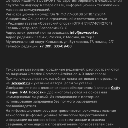
Сетевое издание SOVSPORT RU зарегистрировано в Федеральной
службе по надзору в сфере связи, информационных технологий и
массовых коммуникаций.
Регистрационный номер: Эл № ФС 77-60106 от 10.12.2014
Учредитель: Общество с ограниченной ответственностью
«Редакция газеты «Советский спорт» (ОГРН 5147746142704)
Главный редактор: Бреговский С. С.
Адрес электронной почты редакции:
info@sovsport.ru
Адрес редакции: 117342, Россия, г. Москва, вн.тер.г.
Муниципальный округ Коньково, ул. Бутлерова, 17, помещ. 2/7
Телефон редакции:
+7 (991) 636-09-00
Текстовые материалы, созданные редакцией, распространяются
по лицензии Creative Commons Attribution 4.0 International.
При использовании текстов обязательна активная гиперссылка
на
sovsport.ru
и указание автора (если он указан).
Изображения принадлежат их правообладателям (включая
Getty
Images
,
РИА Новости
и др.) и используются на основании
коммерческих лицензий. Их копирование и повторное
использование запрещены без прямого разрешения
правообладателя.
На информационном ресурсе применяются рекомендательные
технологии (информационные технологии предоставления
информации на основе сбора, систематизации и анализа
сведений, относящихся к предпочтениям пользователей сети