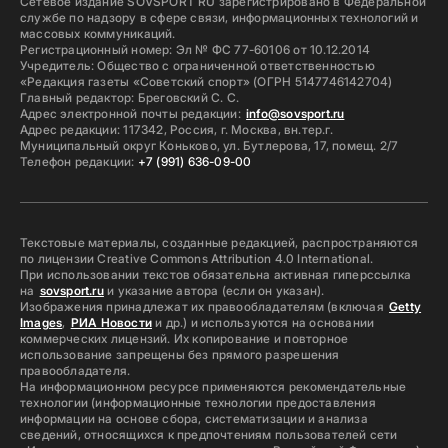
Сетевое издание SOVSPORT RU зарегистрировано в Федеральной
службе по надзору в сфере связи, информационных технологий и
массовых коммуникаций.
Регистрационный номер: Эл № ФС 77-60106 от 10.12.2014
Учредитель: Общество с ограниченной ответственностью
«Редакция газеты «Советский спорт» (ОГРН 5147746142704)
Главный редактор: Бреговский С. С.
Адрес электронной почты редакции:
info@sovsport.ru
Адрес редакции: 117342, Россия, г. Москва, вн.тер.г.
Муниципальный округ Коньково, ул. Бутлерова, 17, помещ. 2/7
Телефон редакции:
+7 (991) 636-09-00
Текстовые материалы, созданные редакцией, распространяются
по лицензии Creative Commons Attribution 4.0 International.
При использовании текстов обязательна активная гиперссылка
на
sovsport.ru
и указание автора (если он указан).
Изображения принадлежат их правообладателям (включая
Getty
Images
,
РИА Новости
и др.) и используются на основании
коммерческих лицензий. Их копирование и повторное
использование запрещены без прямого разрешения
правообладателя.
На информационном ресурсе применяются рекомендательные
технологии (информационные технологии предоставления
информации на основе сбора, систематизации и анализа
сведений, относящихся к предпочтениям пользователей сети