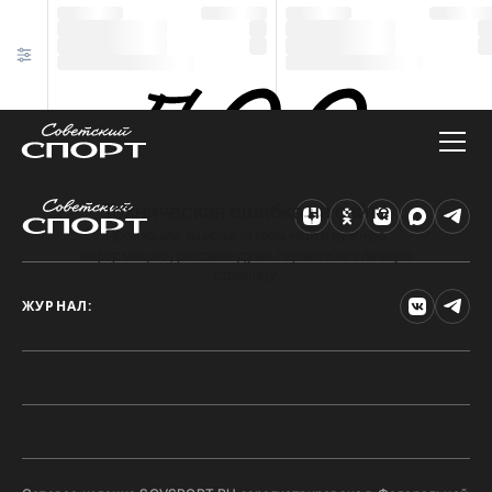
Техническая ошибка на сайте
Произошла ошибка. Чтобы найти нужную
информацию, рекомендуем перейти на главную
страницу.
ЖУРНАЛ: