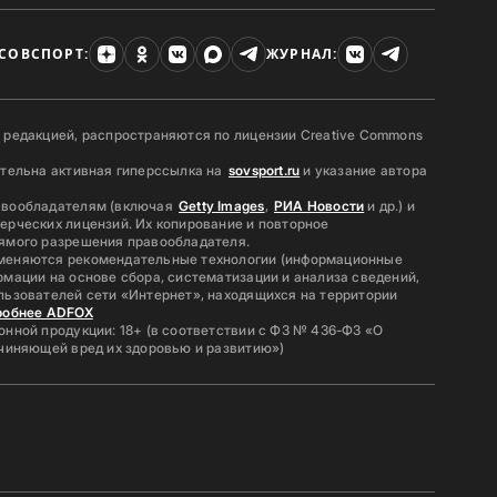
СОВСПОРТ:
ЖУРНАЛ:
 редакцией, распространяются по лицензии Creative Commons
ательна активная гиперссылка на
sovsport.ru
и указание автора
авообладателям (включая
Getty Images
,
РИА Новости
и др.) и
ерческих лицензий. Их копирование и повторное
ямого разрешения правообладателя.
меняются рекомендательные технологии (информационные
мации на основе сбора, систематизации и анализа сведений,
льзователей сети «Интернет», находящихся на территории
робнее ADFOX
нной продукции: 18+ (в соответствии с ФЗ № 436-ФЗ «О
ичиняющей вред их здоровью и развитию»)