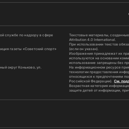
й службе по надзору в сфере
Текстовые материалы, созданные
Attribution 4.0 International.
При использовании текстов обяз
акция газеты «Советский спорт»
(если он указан).
Изображения принадлежат их пр
используются на основании комм
использование запрещены без пр
ьный округ Коньково, ул.
На информационном ресурсе при
технологии предоставления инфор
относящихся к предпочтениям по
Российской Федерации).
См. под
Возрастная категория информацио
защите детей от информации, пр