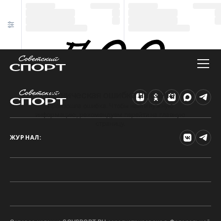
Техническая ошибка на сайте
Произошла ошибка. Чтобы найти нужную
информацию, рекомендуем перейти на главную
страницу.
ЖУРНАЛ: