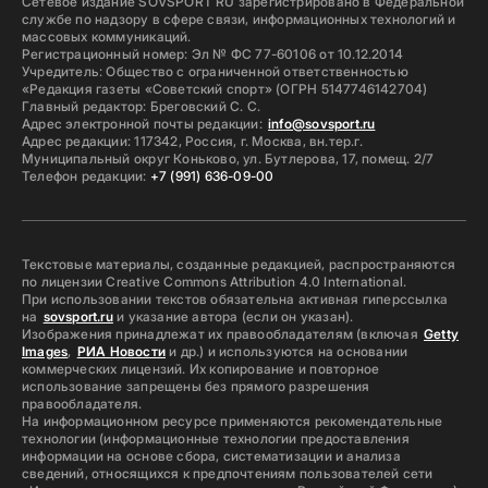
Сетевое издание SOVSPORT RU зарегистрировано в Федеральной
службе по надзору в сфере связи, информационных технологий и
массовых коммуникаций.
Регистрационный номер: Эл № ФС 77-60106 от 10.12.2014
Учредитель: Общество с ограниченной ответственностью
«Редакция газеты «Советский спорт» (ОГРН 5147746142704)
Главный редактор: Бреговский С. С.
Адрес электронной почты редакции:
info@sovsport.ru
Адрес редакции: 117342, Россия, г. Москва, вн.тер.г.
Муниципальный округ Коньково, ул. Бутлерова, 17, помещ. 2/7
Телефон редакции:
+7 (991) 636-09-00
Текстовые материалы, созданные редакцией, распространяются
по лицензии Creative Commons Attribution 4.0 International.
При использовании текстов обязательна активная гиперссылка
на
sovsport.ru
и указание автора (если он указан).
Изображения принадлежат их правообладателям (включая
Getty
Images
,
РИА Новости
и др.) и используются на основании
коммерческих лицензий. Их копирование и повторное
использование запрещены без прямого разрешения
правообладателя.
На информационном ресурсе применяются рекомендательные
технологии (информационные технологии предоставления
информации на основе сбора, систематизации и анализа
сведений, относящихся к предпочтениям пользователей сети