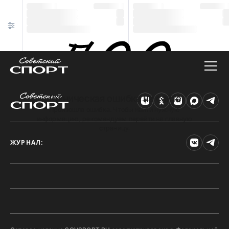
Техническая ошибка на сайте
Произошла ошибка. Чтобы найти нужную
информацию, рекомендуем перейти на главную
страницу.
ЖУРНАЛ: