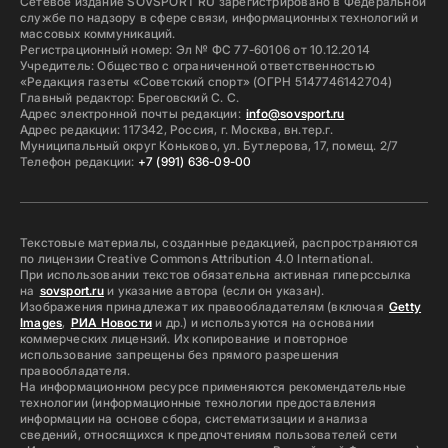
Сетевое издание SOVSPORT RU зарегистрировано в Федеральной
службе по надзору в сфере связи, информационных технологий и
массовых коммуникаций.
Регистрационный номер: Эл № ФС 77-60106 от 10.12.2014
Учредитель: Общество с ограниченной ответственностью
«Редакция газеты «Советский спорт» (ОГРН 5147746142704)
Главный редактор: Бреговский С. С.
Адрес электронной почты редакции:
info@sovsport.ru
Адрес редакции: 117342, Россия, г. Москва, вн.тер.г.
Муниципальный округ Коньково, ул. Бутлерова, 17, помещ. 2/7
Телефон редакции:
+7 (991) 636-09-00
Текстовые материалы, созданные редакцией, распространяются
по лицензии Creative Commons Attribution 4.0 International.
При использовании текстов обязательна активная гиперссылка
на
sovsport.ru
и указание автора (если он указан).
Изображения принадлежат их правообладателям (включая
Getty
Images
,
РИА Новости
и др.) и используются на основании
коммерческих лицензий. Их копирование и повторное
использование запрещены без прямого разрешения
правообладателя.
На информационном ресурсе применяются рекомендательные
технологии (информационные технологии предоставления
информации на основе сбора, систематизации и анализа
сведений, относящихся к предпочтениям пользователей сети