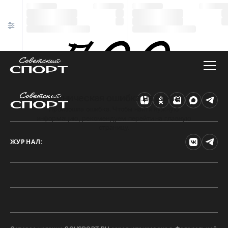
Техническая ошибка на сайте
Произошла ошибка. Чтобы найти нужную
информацию, рекомендуем перейти на главную
страницу.
ЖУРНАЛ: