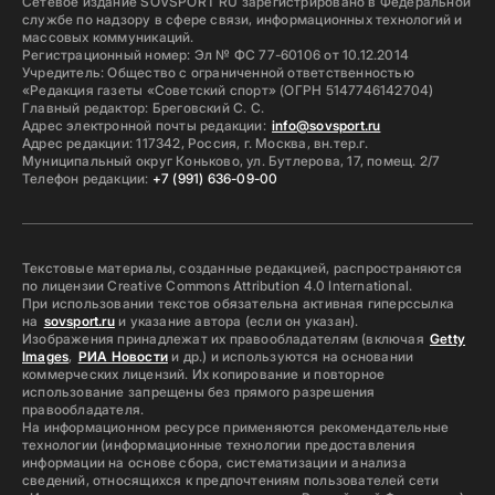
Сетевое издание SOVSPORT RU зарегистрировано в Федеральной
службе по надзору в сфере связи, информационных технологий и
массовых коммуникаций.
Регистрационный номер: Эл № ФС 77-60106 от 10.12.2014
Учредитель: Общество с ограниченной ответственностью
«Редакция газеты «Советский спорт» (ОГРН 5147746142704)
Главный редактор: Бреговский С. С.
Адрес электронной почты редакции:
info@sovsport.ru
Адрес редакции: 117342, Россия, г. Москва, вн.тер.г.
Муниципальный округ Коньково, ул. Бутлерова, 17, помещ. 2/7
Телефон редакции:
+7 (991) 636-09-00
Текстовые материалы, созданные редакцией, распространяются
по лицензии Creative Commons Attribution 4.0 International.
При использовании текстов обязательна активная гиперссылка
на
sovsport.ru
и указание автора (если он указан).
Изображения принадлежат их правообладателям (включая
Getty
Images
,
РИА Новости
и др.) и используются на основании
коммерческих лицензий. Их копирование и повторное
использование запрещены без прямого разрешения
правообладателя.
На информационном ресурсе применяются рекомендательные
технологии (информационные технологии предоставления
информации на основе сбора, систематизации и анализа
сведений, относящихся к предпочтениям пользователей сети