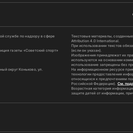
й службе по надзору в сфере
Текстовые материалы, созданные
Attribution 4.0 International.
При использовании текстов обяз
акция газеты «Советский спорт»
(если он указан).
Изображения принадлежат их пр
используются на основании комм
использование запрещены без пр
ьный округ Коньково, ул.
На информационном ресурсе при
технологии предоставления инфор
относящихся к предпочтениям по
Российской Федерации).
См. под
Возрастная категория информацио
защите детей от информации, пр