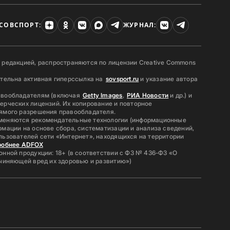
СОВСПОРТ:
ЖУРНАЛ:
 редакцией, распространяются по лицензии Creative Commons
ательна активная гиперссылка на
sovsport.ru
и указание автора
авообладателям (включая
Getty Images
,
РИА Новости
и др.) и
ерческих лицензий. Их копирование и повторное
ямого разрешения правообладателя.
меняются рекомендательные технологии (информационные
мации на основе сбора, систематизации и анализа сведений,
льзователей сети «Интернет», находящихся на территории
робнее ADFOX
нной продукции: 18+ (в соответствии с ФЗ № 436-ФЗ «О
ичиняющей вред их здоровью и развитию»)