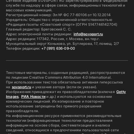
Сетевое издание SOVSPORT RU зарегистрировано в Федеральной
службе по надзору в сфере связи, информационных технологий и
массовых коммуникаций.
Регистрационный номер: Эл № ФС 77-60106 от 10.12.2014
Учредитель: Общество с ограниченной ответственностью
«Редакция газеты «Советский спорт» (ОГРН 5147746142704)
Главный редактор: Бреговский С. С.
Адрес электронной почты редакции:
info@sovsport.ru
Адрес редакции: 117342, Россия, г. Москва, вн.тер.г.
Муниципальный округ Коньково, ул. Бутлерова, 17, помещ. 2/7
Телефон редакции:
+7 (991) 636-09-00
Текстовые материалы, созданные редакцией, распространяются
по лицензии Creative Commons Attribution 4.0 International.
При использовании текстов обязательна активная гиперссылка
на
sovsport.ru
и указание автора (если он указан).
Изображения принадлежат их правообладателям (включая
Getty
Images
,
РИА Новости
и др.) и используются на основании
коммерческих лицензий. Их копирование и повторное
использование запрещены без прямого разрешения
правообладателя.
На информационном ресурсе применяются рекомендательные
технологии (информационные технологии предоставления
информации на основе сбора, систематизации и анализа
сведений, относящихся к предпочтениям пользователей сети