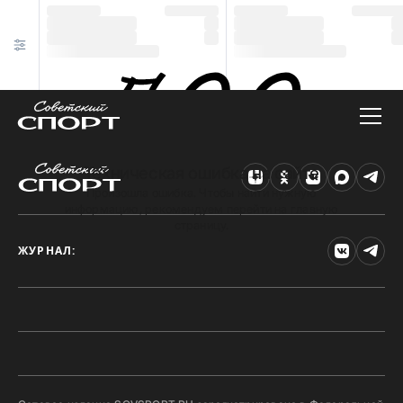
Техническая ошибка на сайте
Произошла ошибка. Чтобы найти нужную
информацию, рекомендуем перейти на главную
страницу.
ЖУРНАЛ: