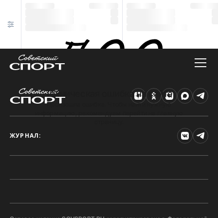
Техническая ошибка на сайте
Произошла ошибка. Чтобы найти нужную
информацию, рекомендуем перейти на главную
страницу.
ЖУРНАЛ: