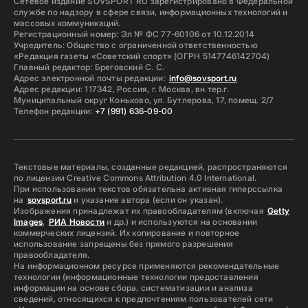
Сетевое издание SOVSPORT RU зарегистрировано в Федеральной
службе по надзору в сфере связи, информационных технологий и
массовых коммуникаций.
Регистрационный номер: Эл № ФС 77-60106 от 10.12.2014
Учредитель: Общество с ограниченной ответственностью
«Редакция газеты «Советский спорт» (ОГРН 5147746142704)
Главный редактор: Бреговский С. С.
Адрес электронной почты редакции:
info@sovsport.ru
Адрес редакции: 117342, Россия, г. Москва, вн.тер.г.
Муниципальный округ Коньково, ул. Бутлерова, 17, помещ. 2/7
Телефон редакции:
+7 (991) 636-09-00
Текстовые материалы, созданные редакцией, распространяются
по лицензии Creative Commons Attribution 4.0 International.
При использовании текстов обязательна активная гиперссылка
на
sovsport.ru
и указание автора (если он указан).
Изображения принадлежат их правообладателям (включая
Getty
Images
,
РИА Новости
и др.) и используются на основании
коммерческих лицензий. Их копирование и повторное
использование запрещены без прямого разрешения
правообладателя.
На информационном ресурсе применяются рекомендательные
технологии (информационные технологии предоставления
информации на основе сбора, систематизации и анализа
сведений, относящихся к предпочтениям пользователей сети