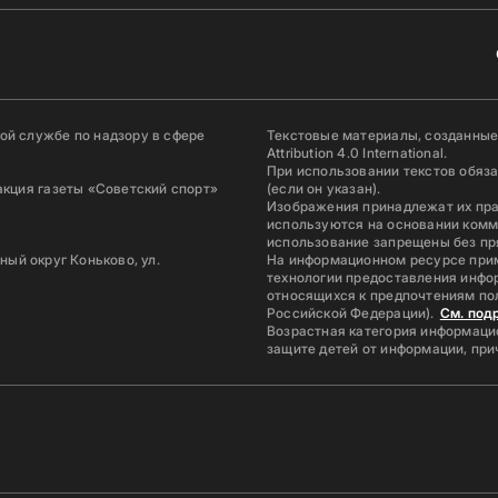
й службе по надзору в сфере
Текстовые материалы, созданные
Attribution 4.0 International.
При использовании текстов обяз
акция газеты «Советский спорт»
(если он указан).
Изображения принадлежат их пр
используются на основании комм
использование запрещены без пр
ьный округ Коньково, ул.
На информационном ресурсе при
технологии предоставления инфор
относящихся к предпочтениям по
Российской Федерации).
См. под
Возрастная категория информацио
защите детей от информации, пр