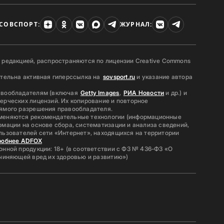
СОВСПОРТ:
ЖУРНАЛ:
 редакцией, распространяются по лицензии Creative Commons
ательна активная гиперссылка на
sovsport.ru
и указание автора
авообладателям (включая
Getty Images
,
РИА Новости
и др.) и
ерческих лицензий. Их копирование и повторное
ямого разрешения правообладателя.
меняются рекомендательные технологии (информационные
мации на основе сбора, систематизации и анализа сведений,
льзователей сети «Интернет», находящихся на территории
робнее ADFOX
нной продукции: 18+ (в соответствии с ФЗ № 436-ФЗ «О
ичиняющей вред их здоровью и развитию»)