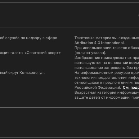
й службе по надзору в сфере
Текстовые материалы, созданные
Attribution 4.0 International.
При использовании текстов обяз
акция газеты «Советский спорт»
(если он указан).
Изображения принадлежат их пр
используются на основании комм
использование запрещены без пр
ьный округ Коньково, ул.
На информационном ресурсе при
технологии предоставления инфор
относящихся к предпочтениям по
Российской Федерации).
См. под
Возрастная категория информацио
защите детей от информации, пр