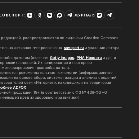
СОВСПОРТ:
ЖУРНАЛ:
 редакцией, распространяются по лицензии Creative Commons
ательна активная гиперссылка на
sovsport.ru
и указание автора
авообладателям (включая
Getty Images
,
РИА Новости
и др.) и
ерческих лицензий. Их копирование и повторное
ямого разрешения правообладателя.
меняются рекомендательные технологии (информационные
мации на основе сбора, систематизации и анализа сведений,
льзователей сети «Интернет», находящихся на территории
робнее ADFOX
нной продукции: 18+ (в соответствии с ФЗ № 436-ФЗ «О
ичиняющей вред их здоровью и развитию»)