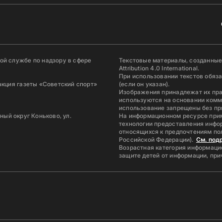
й службе по надзору в сфере
Текстовые материалы, созданные
Attribution 4.0 International.
При использовании текстов обяз
акция газеты «Советский спорт»
(если он указан).
Изображения принадлежат их пр
используются на основании комм
использование запрещены без пр
ьный округ Коньково, ул.
На информационном ресурсе при
технологии предоставления инфор
относящихся к предпочтениям по
Российской Федерации).
См. под
Возрастная категория информацио
защите детей от информации, пр