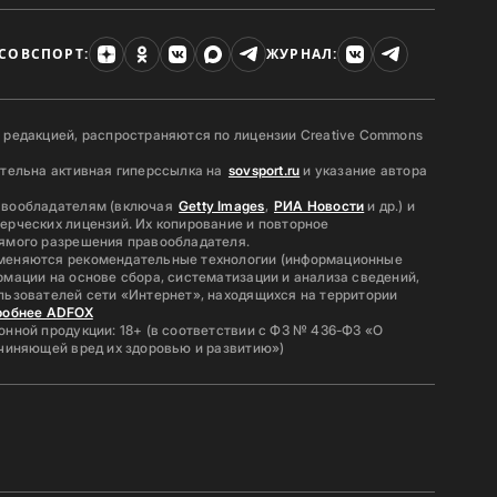
СОВСПОРТ:
ЖУРНАЛ:
 редакцией, распространяются по лицензии Creative Commons
ательна активная гиперссылка на
sovsport.ru
и указание автора
авообладателям (включая
Getty Images
,
РИА Новости
и др.) и
ерческих лицензий. Их копирование и повторное
ямого разрешения правообладателя.
меняются рекомендательные технологии (информационные
мации на основе сбора, систематизации и анализа сведений,
льзователей сети «Интернет», находящихся на территории
робнее ADFOX
нной продукции: 18+ (в соответствии с ФЗ № 436-ФЗ «О
ичиняющей вред их здоровью и развитию»)