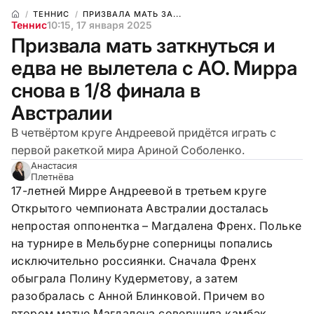
ТЕННИС
ПРИЗВАЛА МАТЬ ЗА...
Теннис
10:15, 17 января 2025
Призвала мать заткнуться и
едва не вылетела с AO. Мирра
снова в 1/8 финала в
Австралии
В четвёртом круге Андреевой придётся играть с
первой ракеткой мира Ариной Соболенко.
Анастасия
Плетнёва
17-летней Мирре Андреевой в третьем круге
Открытого чемпионата Австралии досталась
непростая оппонентка – Магдалена Френх. Польке
на турнире в Мельбурне соперницы попались
исключительно россиянки. Сначала Френх
обыграла Полину Кудерметову, а затем
разобралась с Анной Блинковой. Причем во
втором матче Магдалена совершила камбэк,