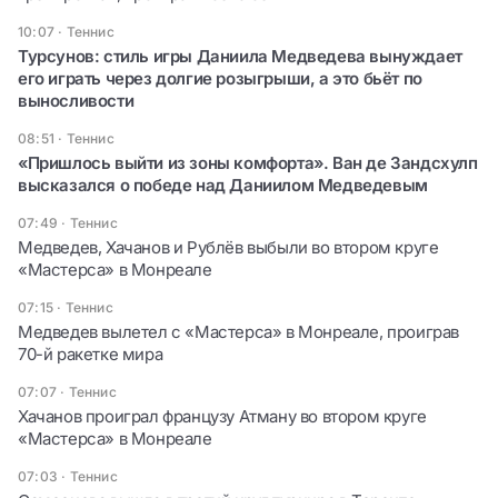
10:07
·
Теннис
Турсунов: стиль игры Даниила Медведева вынуждает
его играть через долгие розыгрыши, а это бьёт по
выносливости
08:51
·
Теннис
«Пришлось выйти из зоны комфорта». Ван де Зандсхулп
высказался о победе над Даниилом Медведевым
07:49
·
Теннис
Медведев, Хачанов и Рублёв выбыли во втором круге
«Мастерса» в Монреале
07:15
·
Теннис
Медведев вылетел с «Мастерса» в Монреале, проиграв
70-й ракетке мира
07:07
·
Теннис
Хачанов проиграл французу Атману во втором круге
«Мастерса» в Монреале
07:03
·
Теннис