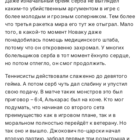
Даже изначальный брейк серба не выглядел
каким-то убийственным аргументом в игре с
более молодым и грозным соперником. Тем более
что третья ракетка мира его тут же отыграл. Мало
того, в какой-то момент Новаку даже
понадобилась помощь медицинского штаба,
потому что он откровенно захромал. У многих
болельщиков серба в тот момент ёкнуло сердце,
но потом отлегло, он смог продолжить.
Теннисисты действовали слаженно до девятого
гейма. А потом серб чуть дал слабину и упустил
свою подачу. В матче таких монстров это был
приговор – 6:4, Алькарас был на коне. Кто мог
подумать, что начиная со второго сета
преимущество как в игровом плане, так и в
моральном полностью перейдёт к ветерану. Но
так оно и вышло. Джокович по-царски начал
вторую партию, забрал первые три розыгрыша и