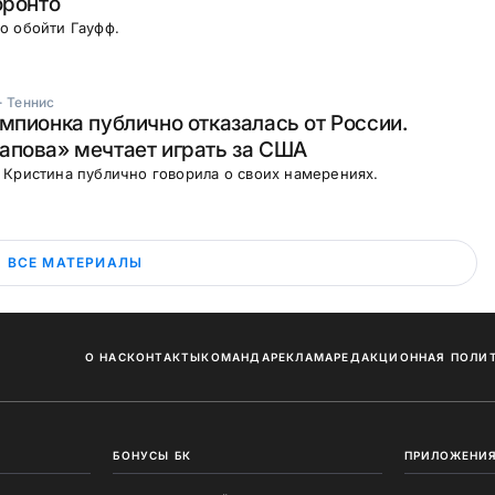
оронто
о обойти Гауфф.
·
Теннис
мпионка публично отказалась от России.
апова» мечтает играть за США
Кристина публично говорила о своих намерениях.
ВСЕ МАТЕРИАЛЫ
О НАС
КОНТАКТЫ
КОМАНДА
РЕКЛАМА
РЕДАКЦИОННАЯ ПОЛИ
БОНУСЫ БК
ПРИЛОЖЕНИЯ