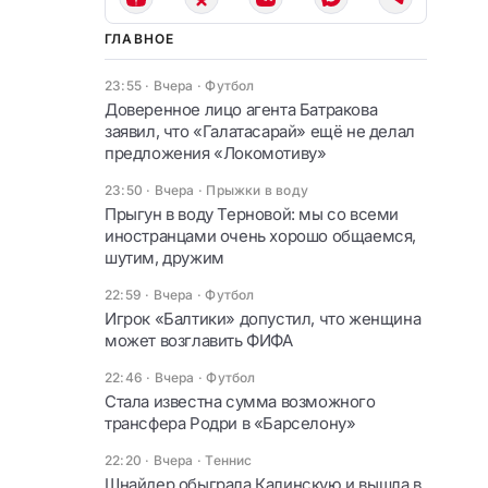
ГЛАВНОЕ
23:55 · Вчера
·
Футбол
Доверенное лицо агента Батракова
заявил, что «Галатасарай» ещё не делал
предложения «Локомотиву»
23:50 · Вчера
·
Прыжки в воду
Прыгун в воду Терновой: мы со всеми
иностранцами очень хорошо общаемся,
шутим, дружим
22:59 · Вчера
·
Футбол
Игрок «Балтики» допустил, что женщина
может возглавить ФИФА
22:46 · Вчера
·
Футбол
Стала известна сумма возможного
трансфера Родри в «Барселону»
22:20 · Вчера
·
Теннис
Шнайдер обыграла Калинскую и вышла в