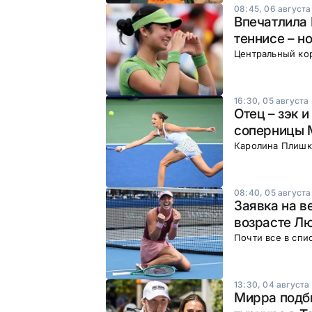
08:45, 06 августа
Впечатлила 
теннисе – н
Центральный ко
16:30, 05 августа
Отец – зэк 
соперницы 
Каролина Плишко
08:40, 05 августа
Заявка на в
возрасте Л
Почти все в спи
13:30, 04 августа
Мирра подби