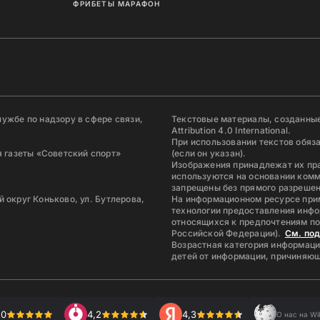
ФРИБЕТЫ МАРАФОН
ужбе по надзору в сфере связи,
Текстовые материалы, созданные
Attribution 4.0 International.
При использовании текстов обяз
 газеты «Советский спорт»
(если он указан).
Изображения принадлежат их пр
используются на основании комм
запрещены без прямого разрешен
й округ Коньково, ул. Бутлерова,
На информационном ресурсе при
технологии предоставления инфо
относящихся к предпочтениям по
Российской Федерации).
См. по
Возрастная категория информаци
детей от информации, причиняющ
,0
4,2
4,3
О нас на Wi