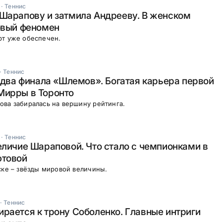
·
Теннис
Шарапову и затмила Андрееву. В женском
овый феномен
рт уже обеспечен.
·
Теннис
и два финала «Шлемов». Богатая карьера первой
Мирры в Торонто
ва забиралась на вершину рейтинга.
·
Теннис
еличие Шараповой. Что стало с чемпионками в
ютовой
ске – звёзды мировой величины.
·
Теннис
рается к трону Соболенко. Главные интриги