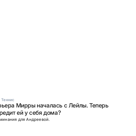
·
Теннис
рьера Мирры началась с Лейлы. Теперь
редит ей у себя дома?
минания для Андреевой.