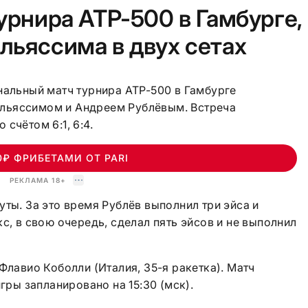
урнира ATP-500 в Гамбурге,
льяссима в двух сетах
нальный матч турнира АТР-500 в Гамбурге
льяссимом и Андреем Рублёвым. Встреча
счётом 6:1, 6:4.
0₽ ФРИБЕТАМИ ОТ PARI
РЕКЛАМА 18+
уты. За это время Рублёв выполнил три эйса и
с, в свою очередь, сделал пять эйсов и не выполнил
Флавио Коболли (Италия, 35-я ракетка). Матч
игры запланировано на 15:30 (мск).