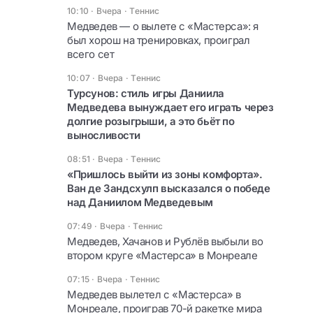
10:10 · Вчера
·
Теннис
Медведев — о вылете с «Мастерса»: я
был хорош на тренировках, проиграл
всего сет
10:07 · Вчера
·
Теннис
Турсунов: стиль игры Даниила
Медведева вынуждает его играть через
долгие розыгрыши, а это бьёт по
выносливости
08:51 · Вчера
·
Теннис
«Пришлось выйти из зоны комфорта».
Ван де Зандсхулп высказался о победе
над Даниилом Медведевым
07:49 · Вчера
·
Теннис
Медведев, Хачанов и Рублёв выбыли во
втором круге «Мастерса» в Монреале
07:15 · Вчера
·
Теннис
Медведев вылетел с «Мастерса» в
Монреале, проиграв 70-й ракетке мира