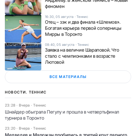
Андрееву. В женском теннисе – новый
феномен
16:30, 05 августа
·
Теннис
Отец – зэк и два финала «Шлемов».
Богатая карьера первой соперницы
Мирры в Торонто
08:40, 05 августа
·
Теннис
Заявка на величие Шараповой. Что
стало с чемпионками в возрасте
Лютовой
ВСЕ МАТЕРИАЛЫ
НОВОСТИ. ТЕННИС
23:28 · Вчера
·
Теннис
Шнайдер обыграла Пегулу и прошла в четвертьфинал
турнира в Торонто
23:20 · Вчера
·
Теннис
Медведев и Марожан пробились в третий круг парного