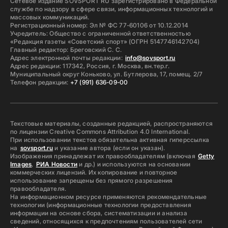
Сетевое издание SOVSPORT RU зарегистрировано в Федеральной
службе по надзору в сфере связи, информационных технологий и
массовых коммуникаций.
Регистрационный номер: Эл № ФС 77-60106 от 10.12.2014
Учредитель: Общество с ограниченной ответственностью
«Редакция газеты «Советский спорт» (ОГРН 5147746142704)
Главный редактор: Бреговский С. С.
Адрес электронной почты редакции:
info@sovsport.ru
Адрес редакции: 117342, Россия, г. Москва, вн.тер.г.
Муниципальный округ Коньково, ул. Бутлерова, 17, помещ. 2/7
Телефон редакции:
+7 (991) 636-09-00
Текстовые материалы, созданные редакцией, распространяются
по лицензии Creative Commons Attribution 4.0 International.
При использовании текстов обязательна активная гиперссылка
на
sovsport.ru
и указание автора (если он указан).
Изображения принадлежат их правообладателям (включая
Getty
Images
,
РИА Новости
и др.) и используются на основании
коммерческих лицензий. Их копирование и повторное
использование запрещены без прямого разрешения
правообладателя.
На информационном ресурсе применяются рекомендательные
технологии (информационные технологии предоставления
информации на основе сбора, систематизации и анализа
сведений, относящихся к предпочтениям пользователей сети