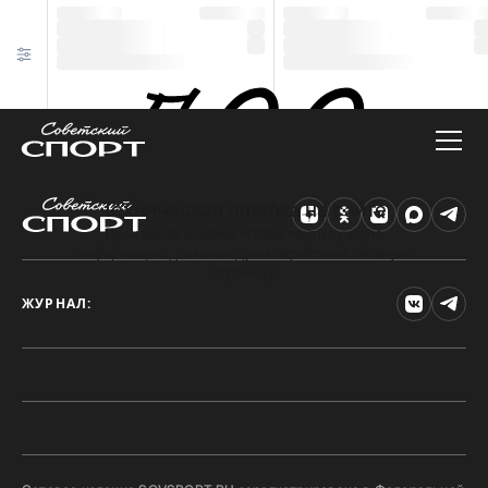
Техническая ошибка на сайте
Произошла ошибка. Чтобы найти нужную
информацию, рекомендуем перейти на главную
страницу.
ЖУРНАЛ: