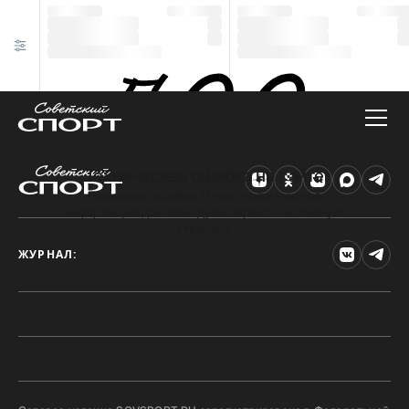
Техническая ошибка на сайте
Произошла ошибка. Чтобы найти нужную
информацию, рекомендуем перейти на главную
страницу.
ЖУРНАЛ: