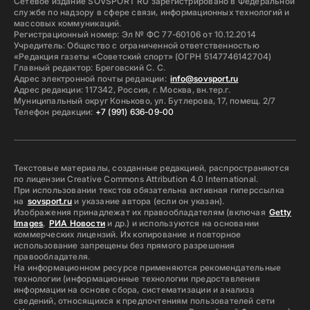
Сетевое издание SOVSPORT RU зарегистрировано в Федеральной
службе по надзору в сфере связи, информационных технологий и
массовых коммуникаций.
Регистрационный номер: Эл № ФС 77-60106 от 10.12.2014
Учредитель: Общество с ограниченной ответственностью
«Редакция газеты «Советский спорт» (ОГРН 5147746142704)
Главный редактор: Бреговский С. С.
Адрес электронной почты редакции:
info@sovsport.ru
Адрес редакции: 117342, Россия, г. Москва, вн.тер.г.
Муниципальный округ Коньково, ул. Бутлерова, 17, помещ. 2/7
Телефон редакции:
+7 (991) 636-09-00
Текстовые материалы, созданные редакцией, распространяются
по лицензии Creative Commons Attribution 4.0 International.
При использовании текстов обязательна активная гиперссылка
на
sovsport.ru
и указание автора (если он указан).
Изображения принадлежат их правообладателям (включая
Getty
Images
,
РИА Новости
и др.) и используются на основании
коммерческих лицензий. Их копирование и повторное
использование запрещены без прямого разрешения
правообладателя.
На информационном ресурсе применяются рекомендательные
технологии (информационные технологии предоставления
информации на основе сбора, систематизации и анализа
сведений, относящихся к предпочтениям пользователей сети