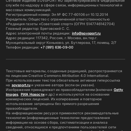
Сетевое издание SOVSPORT RU зарегистрировано в Федеральной
службе по надзору в сфере связи, информационных технологий и
массовых коммуникаций.
Регистрационный номер: Эл № ФС 77-60106 от 10.12.2014
Учредитель: Общество с ограниченной ответственностью
«Редакция газеты «Советский спорт» (ОГРН 5147746142704)
Главный редактор: Бреговский С. С.
Адрес электронной почты редакции:
info@sovsport.ru
Адрес редакции: 117342, Россия, г. Москва, вн.тер.г.
Муниципальный округ Коньково, ул. Бутлерова, 17, помещ. 2/7
Телефон редакции:
+7 (991) 636-09-00
Текстовые материалы, созданные редакцией, распространяются
по лицензии Creative Commons Attribution 4.0 International.
При использовании текстов обязательна активная гиперссылка
на
sovsport.ru
и указание автора (если он указан).
Изображения принадлежат их правообладателям (включая
Getty
Images
,
РИА Новости
и др.) и используются на основании
коммерческих лицензий. Их копирование и повторное
использование запрещены без прямого разрешения
правообладателя.
На информационном ресурсе применяются рекомендательные
технологии (информационные технологии предоставления
информации на основе сбора, систематизации и анализа
сведений, относящихся к предпочтениям пользователей сети