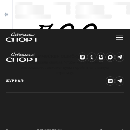
Техническая ошибка на сайте
Произошла ошибка. Чтобы найти нужную
информацию, рекомендуем перейти на главную
страницу.
ЖУРНАЛ: