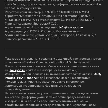
Сетевое издание SOVSPORT RU зарегистрировано в Федеральной
службе по надзору в сфере связи, информационных технологий и
массовых коммуникаций.
Регистрационный номер: Эл № ФС 77-60106 от 10.12.2014
Учредитель: Общество с ограниченной ответственностью
«Редакция газеты «Советский спорт» (ОГРН 5147746142704)
Главный редактор: Бреговский С. С.
Адрес электронной почты редакции:
info@sovsport.ru
Адрес редакции: 117342, Россия, г. Москва, вн.тер.г.
Муниципальный округ Коньково, ул. Бутлерова, 17, помещ. 2/7
Телефон редакции:
+7 (991) 636-09-00
Текстовые материалы, созданные редакцией, распространяются
по лицензии Creative Commons Attribution 4.0 International.
При использовании текстов обязательна активная гиперссылка
на
sovsport.ru
и указание автора (если он указан).
Изображения принадлежат их правообладателям (включая
Getty
Images
,
РИА Новости
и др.) и используются на основании
коммерческих лицензий. Их копирование и повторное
использование запрещены без прямого разрешения
правообладателя.
На информационном ресурсе применяются рекомендательные
технологии (информационные технологии предоставления
информации на основе сбора, систематизации и анализа
сведений, относящихся к предпочтениям пользователей сети