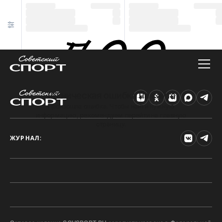
Техническая ошибка на сайте
Произошла ошибка. Чтобы найти нужную
информацию, рекомендуем перейти на главную
страницу.
ЖУРНАЛ: