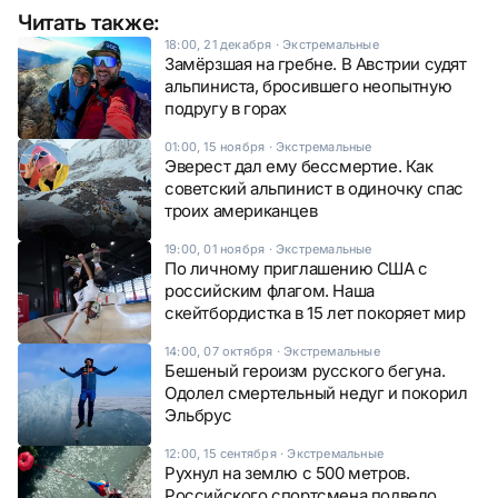
Читать также:
18:00, 21 декабря
·
Экстремальные
Замёрзшая на гребне. В Австрии судят
альпиниста, бросившего неопытную
подругу в горах
01:00, 15 ноября
·
Экстремальные
Эверест дал ему бессмертие. Как
советский альпинист в одиночку спас
троих американцев
19:00, 01 ноября
·
Экстремальные
По личному приглашению США с
российским флагом. Наша
скейтбордистка в 15 лет покоряет мир
14:00, 07 октября
·
Экстремальные
Бешеный героизм русского бегуна.
Одолел смертельный недуг и покорил
Эльбрус
12:00, 15 сентября
·
Экстремальные
Рухнул на землю с 500 метров.
Российского спортсмена подвело