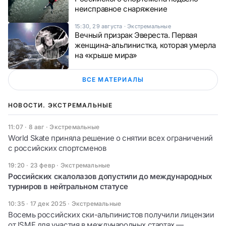
неисправное снаряжение
15:30, 29 августа
·
Экстремальные
Вечный призрак Эвереста. Первая
женщина-альпинистка, которая умерла
на «крыше мира»
ВСЕ МАТЕРИАЛЫ
НОВОСТИ. ЭКСТРЕМАЛЬНЫЕ
11:07 · 8 авг
·
Экстремальные
World Skate приняла решение о снятии всех ограничений
с российских спортсменов
19:20 · 23 февр
·
Экстремальные
Российских скалолазов допустили до международных
турниров в нейтральном статусе
10:35 · 17 дек 2025
·
Экстремальные
Восемь российских ски-альпинистов получили лицензии
от ISMF для участия в международных стартах —