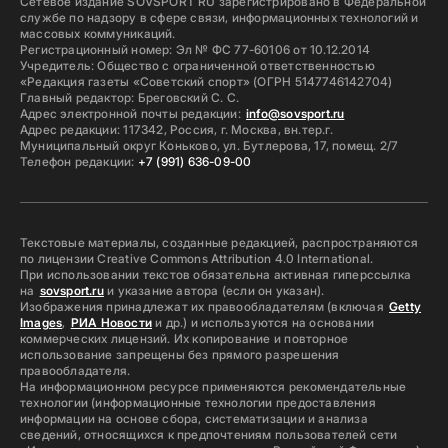
Сетевое издание SOVSPORT RU зарегистрировано в Федеральной
службе по надзору в сфере связи, информационных технологий и
массовых коммуникаций.
Регистрационный номер: Эл № ФС 77-60106 от 10.12.2014
Учредитель: Общество с ограниченной ответственностью
«Редакция газеты «Советский спорт» (ОГРН 5147746142704)
Главный редактор: Бреговский С. С.
Адрес электронной почты редакции:
info@sovsport.ru
Адрес редакции: 117342, Россия, г. Москва, вн.тер.г.
Муниципальный округ Коньково, ул. Бутлерова, 17, помещ. 2/7
Телефон редакции:
+7 (991) 636-09-00
Текстовые материалы, созданные редакцией, распространяются
по лицензии Creative Commons Attribution 4.0 International.
При использовании текстов обязательна активная гиперссылка
на
sovsport.ru
и указание автора (если он указан).
Изображения принадлежат их правообладателям (включая
Getty
Images
,
РИА Новости
и др.) и используются на основании
коммерческих лицензий. Их копирование и повторное
использование запрещены без прямого разрешения
правообладателя.
На информационном ресурсе применяются рекомендательные
технологии (информационные технологии предоставления
информации на основе сбора, систематизации и анализа
сведений, относящихся к предпочтениям пользователей сети