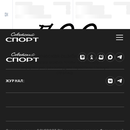
Техническая ошибка на сайте
Произошла ошибка. Чтобы найти нужную
информацию, рекомендуем перейти на главную
страницу.
ЖУРНАЛ: