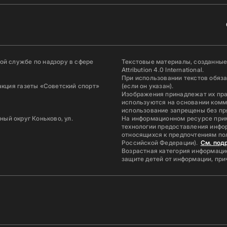
й службе по надзору в сфере
Текстовые материалы, созданные
Attribution 4.0 International.
При использовании текстов обяз
акция газеты «Советский спорт»
(если он указан).
Изображения принадлежат их пр
используются на основании комм
использование запрещены без пр
ьный округ Коньково, ул.
На информационном ресурсе при
технологии предоставления инфор
относящихся к предпочтениям по
Российской Федерации).
См. под
Возрастная категория информацио
защите детей от информации, пр