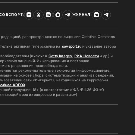
СОВСПОРТ:
ЖУРНАЛ:
 редакцией, распространяются по лицензии Creative Commons
ательна активная гиперссылка на
sovsport.ru
и указание автора
авообладателям (включая
Getty Images
,
РИА Новости
и др.) и
ерческих лицензий. Их копирование и повторное
ямого разрешения правообладателя.
меняются рекомендательные технологии (информационные
мации на основе сбора, систематизации и анализа сведений,
льзователей сети «Интернет», находящихся на территории
робнее ADFOX
нной продукции: 18+ (в соответствии с ФЗ № 436-ФЗ «О
ичиняющей вред их здоровью и развитию»)