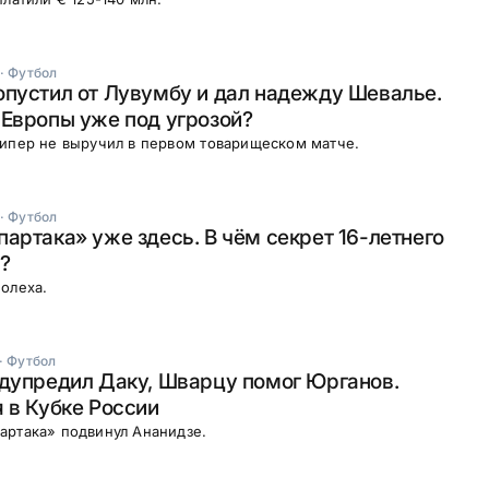
·
Футбол
пустил от Лувумбу и дал надежду Шевалье.
Европы уже под угрозой?
кипер не выручил в первом товарищеском матче.
·
Футбол
артака» уже здесь. В чём секрет 16-летнего
?
олеха.
·
Футбол
дупредил Даку, Шварцу помог Юрганов.
 в Кубке России
артака» подвинул Ананидзе.