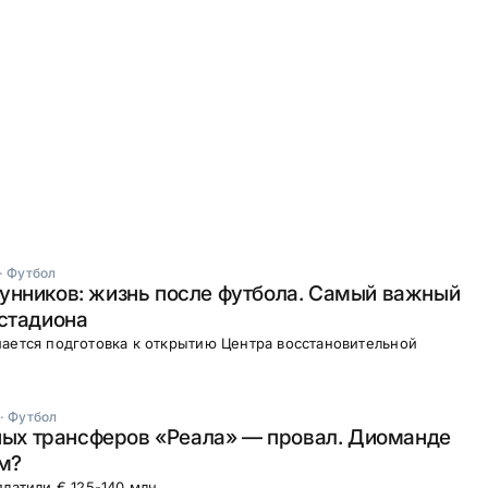
·
Футбол
унников: жизнь после футбола. Самый важный
стадиона
ается подготовка к открытию Центра восстановительной
·
Футбол
вных трансферов «Реала» — провал. Диоманде
м?
платили € 125-140 млн.