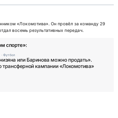
анником «Локомотива». Он провёл за команду 29
 отдал восемь результативных передач.
ом спорте»:
я
·
Футбол
низяна или Баринова можно продать».
 о трансферной кампании «Локомотива»