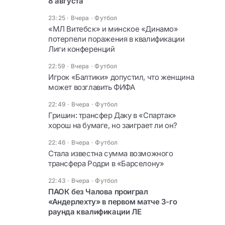
8 августа
23:25 · Вчера
·
Футбол
«МЛ Витебск» и минское «Динамо»
потерпели поражения в квалификации
Лиги конференций
22:59 · Вчера
·
Футбол
Игрок «Балтики» допустил, что женщина
может возглавить ФИФА
22:49 · Вчера
·
Футбол
Гришин: трансфер Даку в «Спартак»
хорош на бумаге, но заиграет ли он?
22:46 · Вчера
·
Футбол
Стала известна сумма возможного
трансфера Родри в «Барселону»
22:43 · Вчера
·
Футбол
ПАОК без Чалова проиграл
«Андерлехту» в первом матче 3-го
раунда квалификации ЛЕ