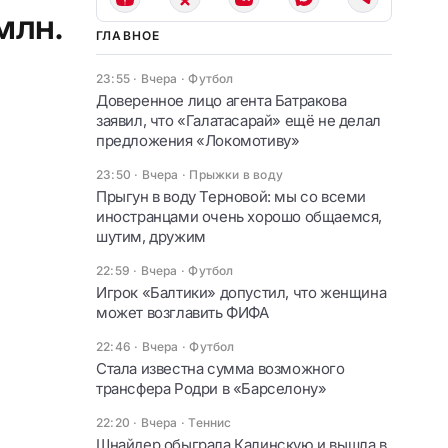
млн.
ГЛАВНОЕ
23:55 · Вчера
·
Футбол
Доверенное лицо агента Батракова
заявил, что «Галатасарай» ещё не делал
предложения «Локомотиву»
23:50 · Вчера
·
Прыжки в воду
Прыгун в воду Терновой: мы со всеми
иностранцами очень хорошо общаемся,
шутим, дружим
22:59 · Вчера
·
Футбол
Игрок «Балтики» допустил, что женщина
может возглавить ФИФА
22:46 · Вчера
·
Футбол
Стала известна сумма возможного
трансфера Родри в «Барселону»
22:20 · Вчера
·
Теннис
Шнайдер обыграла Калинскую и вышла в