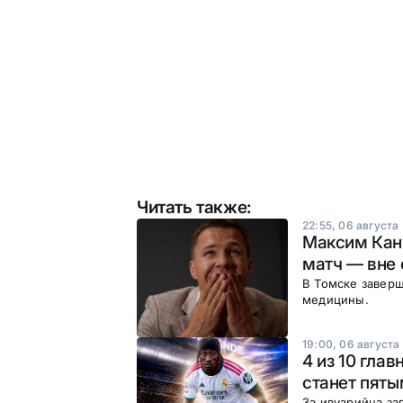
Читать также:
22:55, 06 августа
Максим Кан
матч — вне 
В Томске заверш
медицины.
19:00, 06 августа
4 из 10 гла
станет пяты
За ивуарийца за