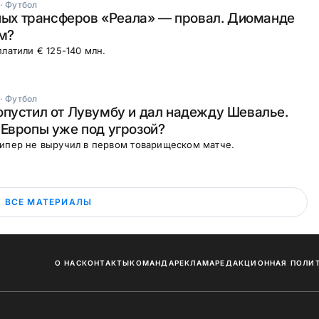
·
Футбол
вных трансферов «Реала» — провал. Диоманде
м?
платили € 125-140 млн.
·
Футбол
пустил от Лувумбу и дал надежду Шевалье.
Европы уже под угрозой?
кипер не выручил в первом товарищеском матче.
ВСЕ МАТЕРИАЛЫ
О НАС
КОНТАКТЫ
КОМАНДА
РЕКЛАМА
РЕДАКЦИОННАЯ ПОЛИ