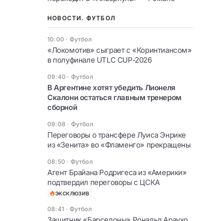
НОВОСТИ. ФУТБОЛ
10:00
·
Футбол
«Локомотив» сыграет с «Коринтиансом»
в полуфинале UTLC CUP-2026
09:40
·
Футбол
В Аргентине хотят убедить Лионеля
Скалони остаться главным тренером
сборной
09:08
·
Футбол
Переговоры о трансфере Луиса Энрике
из «Зенита» во «Фламенго» прекращены
08:50
·
Футбол
Агент Брайана Родригеса из «Америки»
подтвердил переговоры с ЦСКА
ЭКСКЛЮЗИВ
08:41
·
Футбол
Защитник «Барселоны» Рональд Араухо