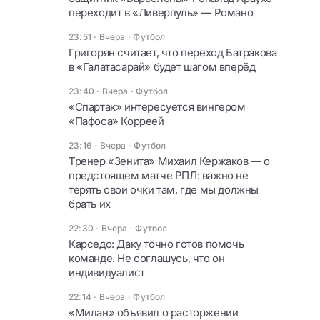
переходит в «Ливерпуль» — Романо
23:51 · Вчера
·
Футбол
Григорян считает, что переход Батракова
в «Галатасарай» будет шагом вперёд
23:40 · Вчера
·
Футбол
«Спартак» интересуется вингером
«Пафоса» Корреей
23:16 · Вчера
·
Футбол
Тренер «Зенита» Михаил Кержаков — о
предстоящем матче РПЛ: важно не
терять свои очки там, где мы должны
брать их
22:30 · Вчера
·
Футбол
Карседо: Даку точно готов помочь
команде. Не соглашусь, что он
индивидуалист
22:14 · Вчера
·
Футбол
«Милан» объявил о расторжении