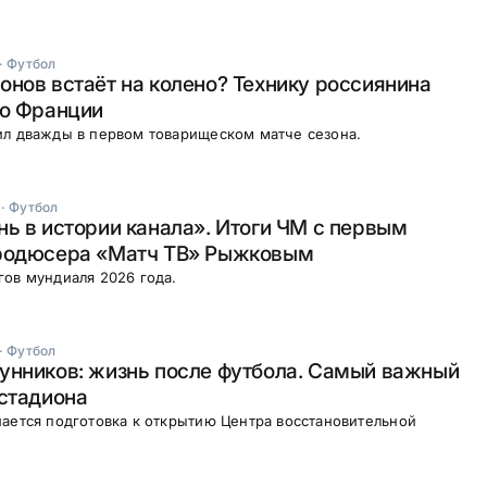
·
Футбол
нов встаёт на колено? Технику россиянина
во Франции
ил дважды в первом товарищеском матче сезона.
·
Футбол
ь в истории канала». Итоги ЧМ с первым
родюсера «Матч ТВ» Рыжковым
ов мундиаля 2026 года.
·
Футбол
унников: жизнь после футбола. Самый важный
стадиона
ается подготовка к открытию Центра восстановительной