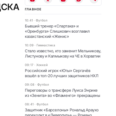
ЦСКА
ГЛАВНОЕ
10:41
·
Футбол
Бывший тренер «Спартака» и
«Оренбурга» Слишкович возглавил
казахстанский «Женис»
10:09
·
Гимнастика
Стало известно, кто заменит Мельникову,
Листунову и Калмыкову на ЧЕ в Хорватии
09:17
·
Хоккей
Российский игрок «Юты» Сергачёв
вошёл в топ-20 лучших защитников НХЛ
09:08
·
Футбол
Переговоры о трансфере Луиса Энрике
из «Зенита» во «Фламенго» прекращены
08:41
·
Футбол
Защитник «Барселоны» Рональд Араухо
переходит в «Ливерпуль» — Романо