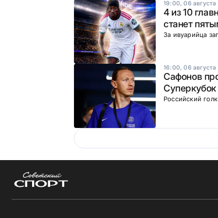
19:00, 06 августа
4 из 10 гла
станет пяты
За ивуарийца за
16:00, 06 августа
Сафонов про
Суперкубок 
Российский гол