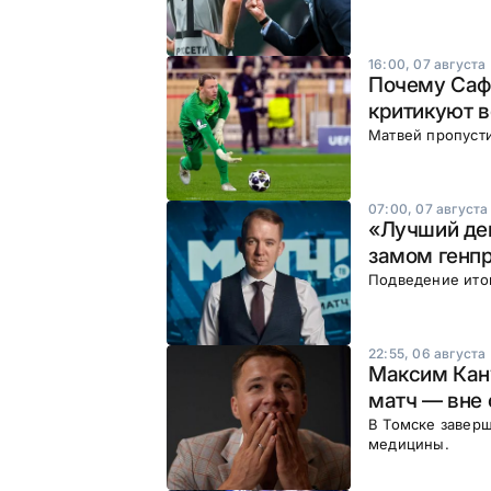
16:00, 07 августа
Почему Сафо
критикуют 
Матвей пропуст
07:00, 07 августа
«Лучший ден
замом генп
Подведение итог
22:55, 06 августа
Максим Кан
матч — вне 
В Томске заверш
медицины.