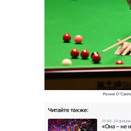
Ронни О'Салли
Читайте также:
21:00, 24 февра
«Она – не