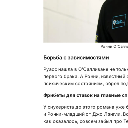
Ронни О'Салли
Борьба с зависимостями
Руасс нашла в О'Салливане не тольк
первого брака. А Ронни, известны
психическим состоянием, обрёл по
Фрибеты для ставок на главные с
У снукериста до этого романа уже 
и Ронни-младший от Джо Лэнгли. Во
как оказалось, совсем забыл про Т