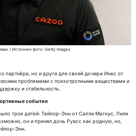
ван / Источник фото: Getty Images
о партнёра, но и друга для своей дочери Инес от
й своими проблемами с психотропными веществами и
ддержку и стабильность.
портивные события
было трое детей: Тейлор-Энн от Салли Магнус, Лили
зможно, он и принял дочь Руасс как родную, но,
ейлор-Энн.