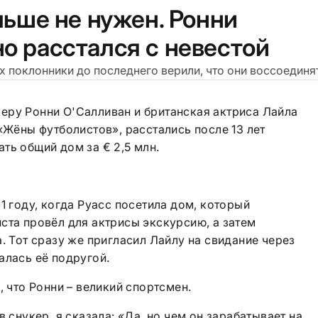
льше не нужен. Ронни
о расстался с невестой
х поклонники до последнего верили, что они воссоединя
еру Ронни О'Салливан и британская актриса Лайла
«Жёны футболистов», расстались после 13 лет
ть общий дом за € 2,5 млн.
1 году, когда Руасс посетила дом, который
ста провёл для актрисы экскурсию, а затем
. Тот сразу же пригласил Лайлу на свидание через
алась её подругой.
, что Ронни – великий спортсмен.
в снукер, я сказала: «Да, но чем он зарабатывает на