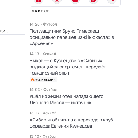
ГЛАВНОЕ
14:20
·
Футбол
тся.
Полузащитник Бруно Гимараеш
официально перешёл из «Ньюкасла» в
«Арсенал»
14:13
·
Хоккей
Быков — о Кузнецове в «Сибири»:
выдающийся спортсмен, передаёт
грандиозный опыт
ЭКСКЛЮЗИВ
14:03
·
Футбол
Ушёл из жизни отец нападающего
Лионеля Месси — источник
13:27
·
Хоккей
«Сибирь» объявила о переходе в клуб
форварда Евгения Кузнецова
13:10
·
Футбол